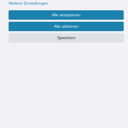
Weitere Einstellungen
Alle akzeptieren
Alle ablehnen
Speichern
Größe:
67x150 cm
Ø 100 cm
67x120 cm
67x150 cm
Motiv:
marocco