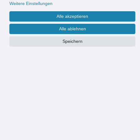
Weitere Einstellungen
Alle akzeptieren
Alle ablehnen
Speichern
Größe:
50x75 cm
40x60 cm
50x75 cm
Motiv:
velvet grey