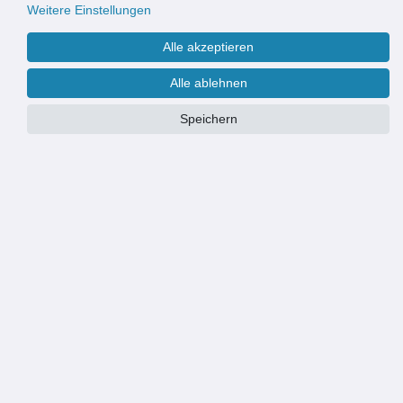
Weitere Einstellungen
Alle akzeptieren
Alle ablehnen
Speichern
Größe:
50x75 cm
40x60 cm
50x75 cm
Motiv:
leaves welc. grey/green