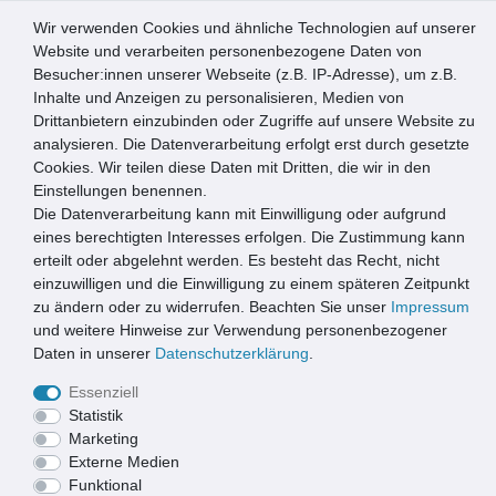
Wir verwenden Cookies und ähnliche Technologien auf unserer
0
Website und verarbeiten personenbezogene Daten von
Besucher:innen unserer Webseite (z.B. IP-Adresse), um z.B.
☰
Inhalte und Anzeigen zu personalisieren, Medien von
Drittanbietern einzubinden oder Zugriffe auf unsere Website zu
Artikel speichern
analysieren. Die Datenverarbeitung erfolgt erst durch gesetzte
Cookies. Wir teilen diese Daten mit Dritten, die wir in den
Einstellungen benennen.
Die Datenverarbeitung kann mit Einwilligung oder aufgrund
MD Entree Ambiance 50x75 cm leaves welc. grey/green
eines berechtigten Interesses erfolgen. Die Zustimmung kann
erteilt oder abgelehnt werden. Es besteht das Recht, nicht
einzuwilligen und die Einwilligung zu einem späteren Zeitpunkt
zu ändern oder zu widerrufen. Beachten Sie unser
Impressum
und weitere Hinweise zur Verwendung personenbezogener
Daten in unserer
Daten­schutz­erklärung
.
Essenziell
Statistik
Marketing
Externe Medien
Funktional