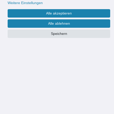
Weitere Einstellungen
Alle akzeptieren
Alle ablehnen
Speichern
Maße:
90 x 210 cm
90 x 210 cm
100 x 230 cm
PRODUKTÜBERSICHT
QUALITÄTSFLIEGENVORHANG: Fliegende Insekten bleiben draußen
MATERIAL: anodisierte Aluminium Ketten, Farbe schwarz, Anzahl pro