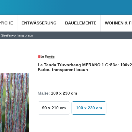
PPICHE
ENTWÄSSERUNG
BAUELEMENTE
WOHNEN & F
Streifenvorhang braun
La Tenda Türvorhang MERANO 1 Größe: 100x
Farbe: transparent braun
Maße:
100 x 230 cm
90 x 210 cm
100 x 230 cm