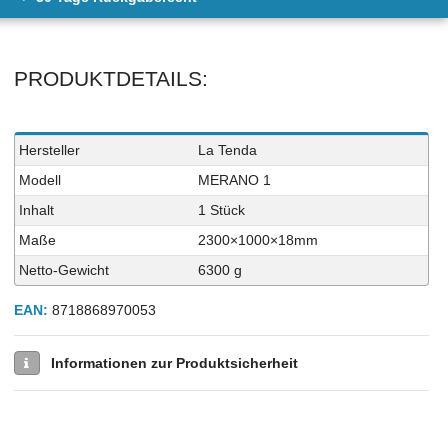
PRODUKTDETAILS:
Technisches
Wert
Hersteller
La Tenda
Merkmal
Modell
MERANO 1
Inhalt
1 Stück
Maße
2300×1000×18mm
Netto-Gewicht
6300 g
EAN:
8718868970053
Informationen zur Produktsicherheit