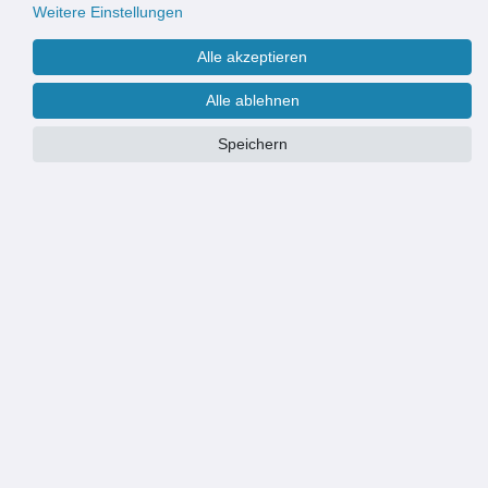
Weitere Einstellungen
Alle akzeptieren
Alle ablehnen
Speichern
PRODUKTÜBERSICHT
Effiziente Wasserableitung: Die Entwässerungsrinne leitet
Oberflächenwasser zuverlässig ab und schützt vor Staunässe
Robuste Bauweise: Geeignet für mittlere Belastungen, ideal für
Einfahrten, Parkplätze und Gartenwege
Korrosionsbeständiger Kunststoffrost: Langlebig und wetterfest,
perfekt für den Einsatz im Außenbereich
Einfache Installation: Leicht zu integrieren und flexibel an