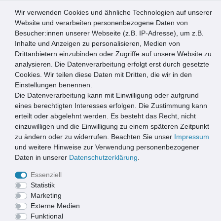
Wir verwenden Cookies und ähnliche Technologien auf unserer
0
Website und verarbeiten personenbezogene Daten von
Besucher:innen unserer Webseite (z.B. IP-Adresse), um z.B.
☰
Inhalte und Anzeigen zu personalisieren, Medien von
Drittanbietern einzubinden oder Zugriffe auf unsere Website zu
Artikel speichern
analysieren. Die Datenverarbeitung erfolgt erst durch gesetzte
Cookies. Wir teilen diese Daten mit Dritten, die wir in den
Einstellungen benennen.
Die Datenverarbeitung kann mit Einwilligung oder aufgrund
3x Xanie Entwässerungsrinne V Kunststoffrost Klasse B
100cm + Ablaufanschluss-Set horizontal
eines berechtigten Interesses erfolgen. Die Zustimmung kann
erteilt oder abgelehnt werden. Es besteht das Recht, nicht
einzuwilligen und die Einwilligung zu einem späteren Zeitpunkt
zu ändern oder zu widerrufen. Beachten Sie unser
Impressum
und weitere Hinweise zur Verwendung personenbezogener
Daten in unserer
Daten­schutz­erklärung
.
Essenziell
Statistik
Marketing
Externe Medien
Funktional