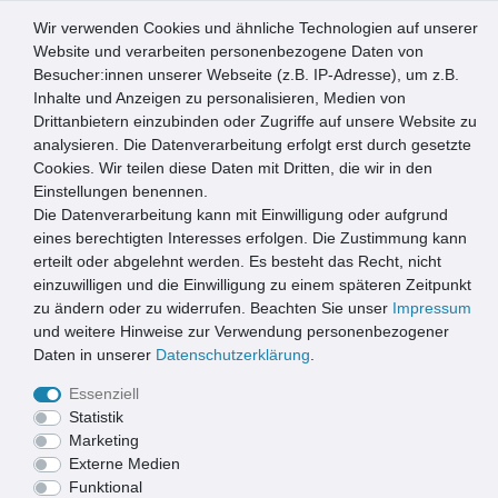
Wir verwenden Cookies und ähnliche Technologien auf unserer
0
Website und verarbeiten personenbezogene Daten von
Besucher:innen unserer Webseite (z.B. IP-Adresse), um z.B.
☰
Inhalte und Anzeigen zu personalisieren, Medien von
Drittanbietern einzubinden oder Zugriffe auf unsere Website zu
Artikel speichern
analysieren. Die Datenverarbeitung erfolgt erst durch gesetzte
Cookies. Wir teilen diese Daten mit Dritten, die wir in den
Einstellungen benennen.
Die Datenverarbeitung kann mit Einwilligung oder aufgrund
Xanie Entwässerungsrinne V Kunststoffrost Klasse B 100cm
+ Ablaufanschluss-Set horizontal
eines berechtigten Interesses erfolgen. Die Zustimmung kann
erteilt oder abgelehnt werden. Es besteht das Recht, nicht
einzuwilligen und die Einwilligung zu einem späteren Zeitpunkt
zu ändern oder zu widerrufen. Beachten Sie unser
Impressum
und weitere Hinweise zur Verwendung personenbezogener
Daten in unserer
Daten­schutz­erklärung
.
Essenziell
Statistik
Marketing
Externe Medien
Funktional