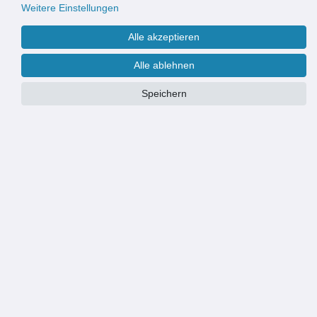
Weitere Einstellungen
Alle akzeptieren
Alle ablehnen
Speichern
PRODUKTÜBERSICHT
Effiziente Wasserableitung: Die Entwässerungsrinne leitet
Oberflächenwasser zuverlässig ab und schützt vor Staunässe
Robuste Bauweise: Geeignet für mittlere Belastungen, ideal für
Einfahrten, Parkplätze und Gartenwege
Korrosionsbeständiger Kunststoffrost: Langlebig und wetterfest,
perfekt für den Einsatz im Außenbereich
Einfache Installation: Leicht zu integrieren und flexibel an