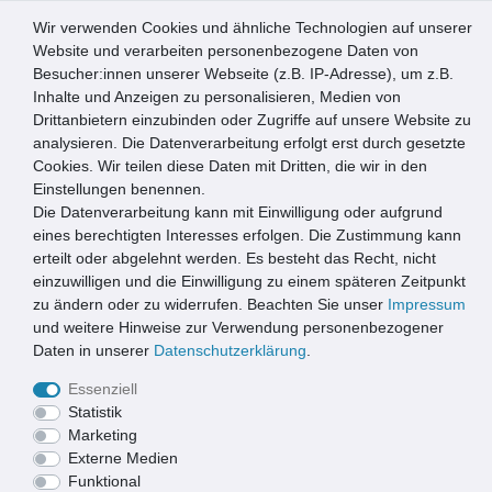
Wir verwenden Cookies und ähnliche Technologien auf unserer
0
Website und verarbeiten personenbezogene Daten von
Besucher:innen unserer Webseite (z.B. IP-Adresse), um z.B.
☰
Inhalte und Anzeigen zu personalisieren, Medien von
Drittanbietern einzubinden oder Zugriffe auf unsere Website zu
Artikel speichern
analysieren. Die Datenverarbeitung erfolgt erst durch gesetzte
Cookies. Wir teilen diese Daten mit Dritten, die wir in den
Einstellungen benennen.
Die Datenverarbeitung kann mit Einwilligung oder aufgrund
CASA Türvorhang ALBI 1 Größe: 120x230cm Farbe: schwarz
transparent
eines berechtigten Interesses erfolgen. Die Zustimmung kann
erteilt oder abgelehnt werden. Es besteht das Recht, nicht
einzuwilligen und die Einwilligung zu einem späteren Zeitpunkt
zu ändern oder zu widerrufen. Beachten Sie unser
Impressum
und weitere Hinweise zur Verwendung personenbezogener
Daten in unserer
Daten­schutz­erklärung
.
Essenziell
Statistik
Marketing
Externe Medien
Funktional