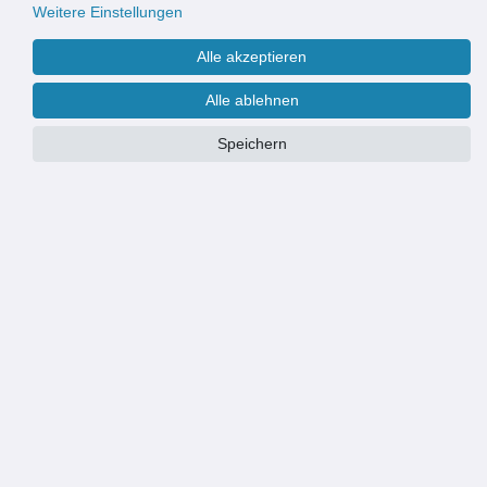
Weitere Einstellungen
Alle akzeptieren
Alle ablehnen
Speichern
Maße:
120 x 230 cm
90 x 210 cm
100 x 230 cm
120 x 230 cm
PRODUKTÜBERSICHT
QUALITÄTSFLIEGENVORHANG: Fliegende Insekten bleiben draußen
MATERIAL: schwarz transparent mit leicht gedrehten Strängen