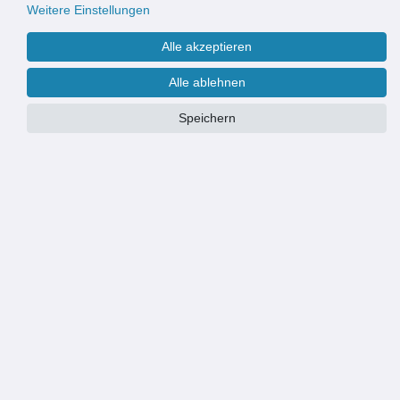
Weitere Einstellungen
Alle akzeptieren
Alle ablehnen
Speichern
Maße:
120 x 250 cm
100 x 250 cm
120 x 250 cm
140 x 250 cm
PRODUKTÜBERSICHT
SCHWERER QUALITÄTSFLIEGENVORHANG: Fliegende Insekten
bleiben draußen