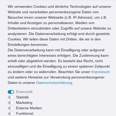
Wir verwenden Cookies und ähnliche Technologien auf unserer
0
Website und verarbeiten personenbezogene Daten von
Besucher:innen unserer Webseite (z.B. IP-Adresse), um z.B.
☰
Inhalte und Anzeigen zu personalisieren, Medien von
Drittanbietern einzubinden oder Zugriffe auf unsere Website zu
Artikel speichern
analysieren. Die Datenverarbeitung erfolgt erst durch gesetzte
Cookies. Wir teilen diese Daten mit Dritten, die wir in den
Einstellungen benennen.
Die Datenverarbeitung kann mit Einwilligung oder aufgrund
La Tenda Pro Türvorhang XL BELLANO 1 Größe: 120x250cm
Farbe: schwarz transparent
eines berechtigten Interesses erfolgen. Die Zustimmung kann
erteilt oder abgelehnt werden. Es besteht das Recht, nicht
einzuwilligen und die Einwilligung zu einem späteren Zeitpunkt
zu ändern oder zu widerrufen. Beachten Sie unser
Impressum
und weitere Hinweise zur Verwendung personenbezogener
Daten in unserer
Daten­schutz­erklärung
.
Essenziell
Statistik
Marketing
Externe Medien
Funktional