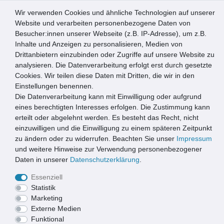
Wir verwenden Cookies und ähnliche Technologien auf unserer
0
Website und verarbeiten personenbezogene Daten von
Besucher:innen unserer Webseite (z.B. IP-Adresse), um z.B.
☰
Inhalte und Anzeigen zu personalisieren, Medien von
Drittanbietern einzubinden oder Zugriffe auf unsere Website zu
Artikel speichern
analysieren. Die Datenverarbeitung erfolgt erst durch gesetzte
Cookies. Wir teilen diese Daten mit Dritten, die wir in den
Einstellungen benennen.
Die Datenverarbeitung kann mit Einwilligung oder aufgrund
La Tenda Türvorhang STRESA 1 Größe: 100x230cm Farbe:
orange gelb rot
eines berechtigten Interesses erfolgen. Die Zustimmung kann
erteilt oder abgelehnt werden. Es besteht das Recht, nicht
einzuwilligen und die Einwilligung zu einem späteren Zeitpunkt
zu ändern oder zu widerrufen. Beachten Sie unser
Impressum
und weitere Hinweise zur Verwendung personenbezogener
Daten in unserer
Daten­schutz­erklärung
.
Essenziell
Statistik
Marketing
Externe Medien
Funktional