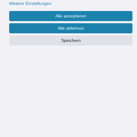
Weitere Einstellungen
Alle akzeptieren
Alle ablehnen
Speichern
Maße:
100 x 230 cm
90 x 210 cm
100 x 230 cm
PRODUKTÜBERSICHT
QUALITÄTSFLIEGENVORHANG: Fliegende Insekten bleiben draußen
MATERIAL: hochwertige orange-gelb-rote Perlen aufgezogen auf