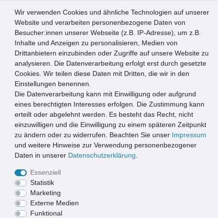
Wir verwenden Cookies und ähnliche Technologien auf unserer
0
Website und verarbeiten personenbezogene Daten von
Besucher:innen unserer Webseite (z.B. IP-Adresse), um z.B.
☰
Inhalte und Anzeigen zu personalisieren, Medien von
Drittanbietern einzubinden oder Zugriffe auf unsere Website zu
Artikel speichern
analysieren. Die Datenverarbeitung erfolgt erst durch gesetzte
Cookies. Wir teilen diese Daten mit Dritten, die wir in den
Einstellungen benennen.
Die Datenverarbeitung kann mit Einwilligung oder aufgrund
La Tenda Türvorhang XL RIMINI 2 Größe: 140x230cm Farbe:
transparent grün
eines berechtigten Interesses erfolgen. Die Zustimmung kann
erteilt oder abgelehnt werden. Es besteht das Recht, nicht
einzuwilligen und die Einwilligung zu einem späteren Zeitpunkt
zu ändern oder zu widerrufen. Beachten Sie unser
Impressum
und weitere Hinweise zur Verwendung personenbezogener
Daten in unserer
Daten­schutz­erklärung
.
Essenziell
Statistik
Marketing
Externe Medien
Funktional