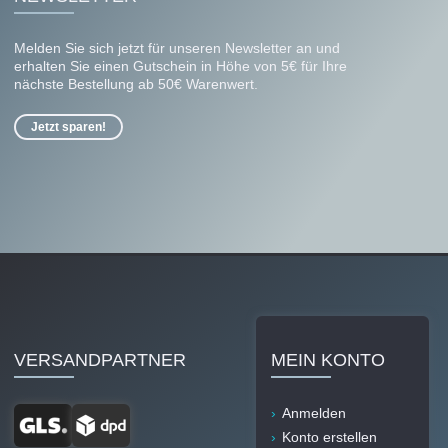
Melden Sie sich jetzt für unseren Newsletter an und
erhalten Sie einen Gutschein in Höhe von 5€ für Ihre
nächste Bestellung ab 50€ Warenwert.
Jetzt sparen!
VERSANDPARTNER
MEIN KONTO
Anmelden
Konto erstellen