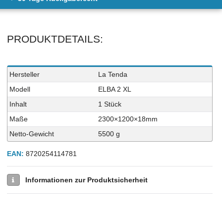
PRODUKTDETAILS:
Technisches
Wert
Hersteller
La Tenda
Merkmal
Modell
ELBA 2 XL
Inhalt
1 Stück
Maße
2300×1200×18mm
Netto-Gewicht
5500 g
EAN:
8720254114781
Informationen zur Produktsicherheit