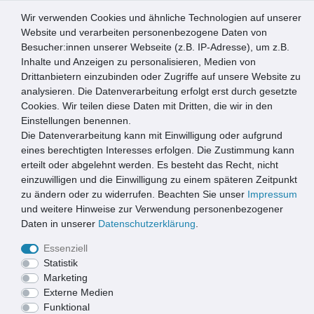
Wir verwenden Cookies und ähnliche Technologien auf unserer
0
Website und verarbeiten personenbezogene Daten von
Besucher:innen unserer Webseite (z.B. IP-Adresse), um z.B.
☰
Inhalte und Anzeigen zu personalisieren, Medien von
Drittanbietern einzubinden oder Zugriffe auf unsere Website zu
Artikel speichern
analysieren. Die Datenverarbeitung erfolgt erst durch gesetzte
Cookies. Wir teilen diese Daten mit Dritten, die wir in den
Einstellungen benennen.
Die Datenverarbeitung kann mit Einwilligung oder aufgrund
La Tenda Türvorhang LUCCA 3 Größe: 100x230cm Farbe:
weiß transparent
eines berechtigten Interesses erfolgen. Die Zustimmung kann
erteilt oder abgelehnt werden. Es besteht das Recht, nicht
einzuwilligen und die Einwilligung zu einem späteren Zeitpunkt
zu ändern oder zu widerrufen. Beachten Sie unser
Impressum
und weitere Hinweise zur Verwendung personenbezogener
Daten in unserer
Daten­schutz­erklärung
.
Essenziell
Statistik
Marketing
Externe Medien
Funktional