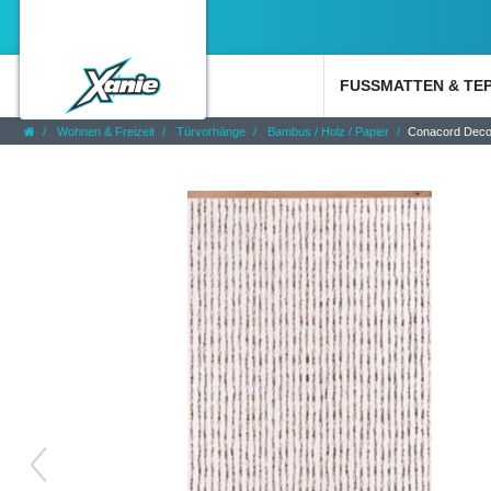
FUSSMATTEN & TE
Wohnen & Freizeit
Türvorhänge
Bambus / Holz / Papier
Conacord Deco