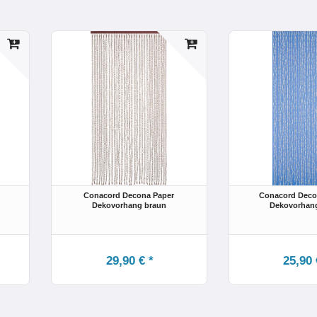
Conacord Decona Paper
Conacord Deco
Dekovorhang braun
Dekovorhang
29,90 € *
25,90 