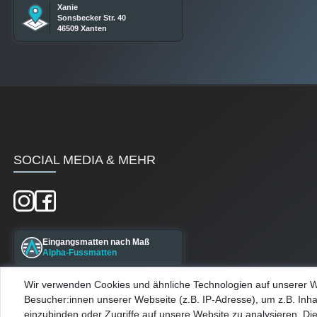
Xanie
Sonsbecker Str. 40
46509 Xanten
SOCIAL MEDIA & MEHR
Eingangsmatten nach Maß
Alpha-Fussmatten
Wir verwenden Cookies und ähnliche Technologien auf unserer 
Maßgefertigte Kellerfenster
Besucher:innen unserer Webseite (z.B. IP-Adresse), um z.B. Inha
Alpha-Kellerfenster
einzubinden oder Zugriffe auf unsere Website zu analysieren. Die