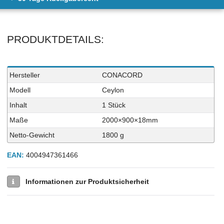
PRODUKTDETAILS:
Technisches
Wert
Hersteller
CONACORD
Merkmal
Modell
Ceylon
Inhalt
1 Stück
Maße
2000×900×18mm
Netto-Gewicht
1800 g
EAN:
4004947361466
Informationen zur Produktsicherheit