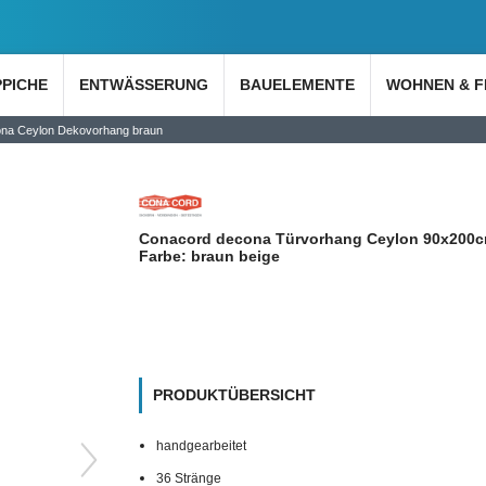
PPICHE
ENTWÄSSERUNG
BAUELEMENTE
WOHNEN & F
na Ceylon Dekovorhang braun
Conacord decona Türvorhang Ceylon 90x200
Farbe: braun beige
PRODUKTÜBERSICHT
handgearbeitet
36 Stränge