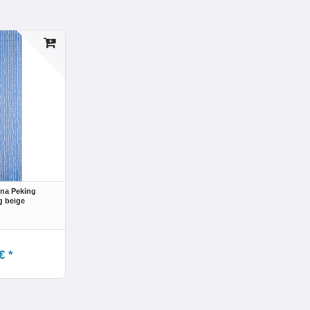
na Peking
 beige
€ *