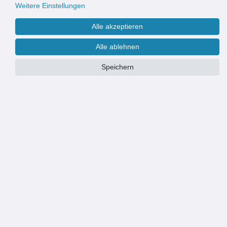
Weitere Einstellungen
Alle akzeptieren
Alle ablehnen
Speichern
PRODUKTÜBERSICHT
Nachhaltiges Massivholz: aus PEFC-zertifiziertem Kiefernholz
gefertigt und ideal für umweltbewusstes, natürliches Wohnen.
Individuell gestaltbar: unbehandelte Oberfläche zum Streichen,
Lackieren oder kreativen Bemalen nach eigenen Vorstellungen.
Kompaktes Wandregal: platzsparendes Format für Küche, Flur,
Wohnzimmer oder Kinderzimmer geeignet.
Stabile Ausführung: belastbar bis ca. 10 kg für Bücher, Gewürze,
Dekoration oder Alltagsgegenstände.