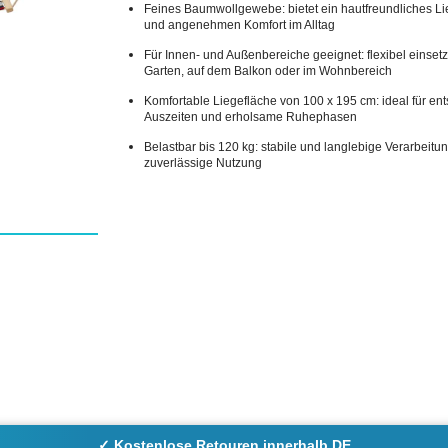
Feines Baumwollgewebe: bietet ein hautfreundliches Li
und angenehmen Komfort im Alltag
Für Innen- und Außenbereiche geeignet: flexibel einset
Garten, auf dem Balkon oder im Wohnbereich
Komfortable Liegefläche von 100 x 195 cm: ideal für en
Auszeiten und erholsame Ruhephasen
Belastbar bis 120 kg: stabile und langlebige Verarbeitun
zuverlässige Nutzung
✓ Kostenlose Retouren innerhalb DE