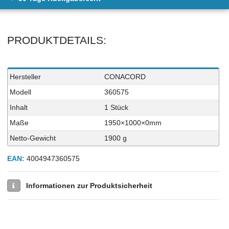
PRODUKTDETAILS:
Technisches
Wert
Hersteller
CONACORD
Merkmal
Modell
360575
Inhalt
1 Stück
Maße
1950×1000×0mm
Netto-Gewicht
1900 g
EAN:
4004947360575
Informationen zur Produktsicherheit