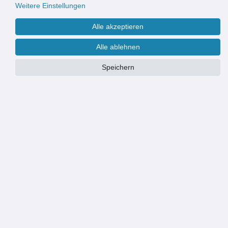
Weitere Einstellungen
Alle akzeptieren
Alle ablehnen
Speichern
PRODUKTÜBERSICHT
Stabiler Stahlrahmen: bietet eine zuverlässige Basis für Hängematten
im Innen- und Außenbereich.
Schnell auf- und abgebaut: ermöglicht eine einfache Handhabung
und flexible Nutzung im Alltag.
Längenverstellbar von 280 bis 330 cm: passend für verschiedene
Hängematten und individuelle Anpassung.
Modernes schwarzes Design: fügt sich zeitlos in Garten, Terrasse oder
Wohnbereich ein.