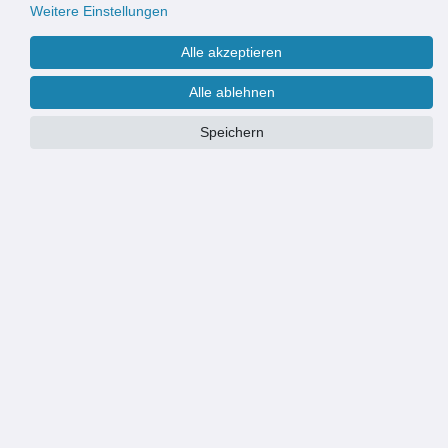
Weitere Einstellungen
Alle akzeptieren
Alle ablehnen
Speichern
Maße:
90 x 200 cm
90 x 200 cm
100 x 230 cm
PRODUKTÜBERSICHT
Transparenter Streifenvorhang aus spiralförmiger PVC-Kristallschnur
für dekorative Lichtreflexe im Raum
Stabiler Polyesterkern verhindert ein Ausleiern und sorgt für dauerhaft