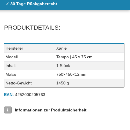
✓ 30 Tage Rückgaberecht
PRODUKTDETAILS:
Technisches
Wert
Hersteller
Xanie
Merkmal
Modell
Tempo | 45 x 75 cm
Inhalt
1 Stück
Maße
750×450×12mm
Netto-Gewicht
1450 g
EAN:
4252000205763
Informationen zur Produktsicherheit