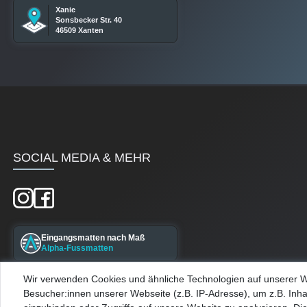
Xanie
Sonsbecker Str. 40
46509 Xanten
SOCIAL MEDIA & MEHR
Eingangsmatten nach Maß
Alpha-Fussmatten
Wir verwenden Cookies und ähnliche Technologien auf unserer 
Maßgefertigte Kellerfenster
Besucher:innen unserer Webseite (z.B. IP-Adresse), um z.B. Inha
Alpha-Kellerfenster