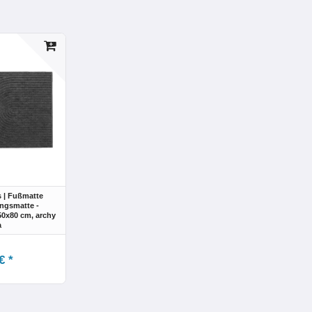
 | Fußmatte
ngsmatte -
 50x80 cm
, archy
a
€ *