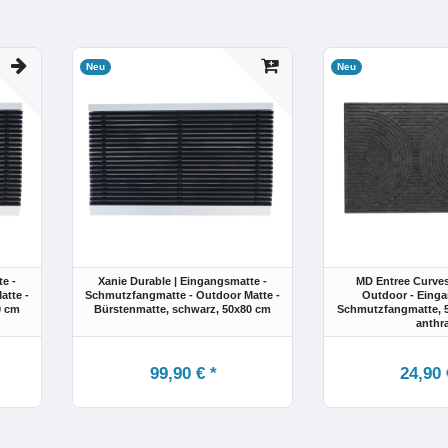
Neu
Neu
e -
Xanie Durable | Eingangsmatte -
MD Entree Curves
atte -
Schmutzfangmatte - Outdoor Matte -
Outdoor - Einga
0 cm
Bürstenmatte
, schwarz
, 50x80 cm
Schmutzfangmatte
,
anthr
99,90 € *
24,90 