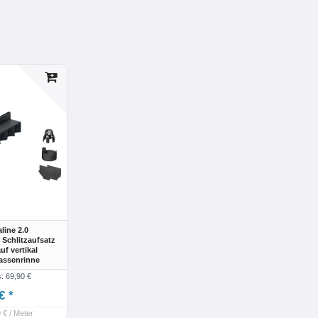
ine 2.0
Schlitzaufsatz
uf vertikal
assenrinne
s: 69,90 €
€ *
 € / Meter