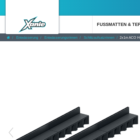
FUSSMATTEN & TE
Entwässerung
Entwässerungsrinnen
Schlitzaufsatzrinnen
2x1m ACO Hex