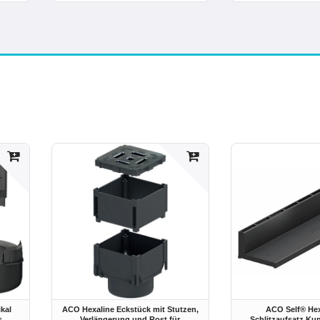
kal
ACO Hexaline Eckstück mit Stutzen,
ACO Self® Hex
s
Verlängerung und Rost für
Schlitzaufsatz Ku