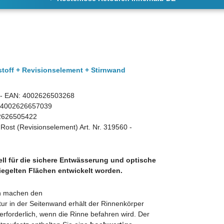
stoff + Revisionselement + Stirnwand
- EAN: 4002626503268
N: 4002626657039
2626505422
Rost (Revisionselement) Art. Nr. 319560 -
ell für die sichere Entwässerung und optische
iegelten Flächen entwickelt worden.
en machen den
tur in der Seitenwand erhält der Rinnenkörper
ur erforderlich, wenn die Rinne befahren wird. Der