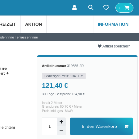
0
REIZEIT
AKTION
INFORMATION
odenrinne Terrassenrinne
Artikel speichern
Artikelnummer
319555-2R
nne
nt +
Bisheriger Preis: 134,90 €
121,40 €
30-Tage-Bestpreis:
134,90 €
Inhalt
2
Meter
Grundpreis
60,70 € / Meter
Preis inkl. ges. MwSt.
In den Warenkorb
 leichtem