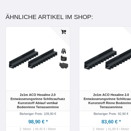
ÄHNLICHE ARTIKEL IM SHOP:
2x1m ACO Hexaline 2.0
2x1m ACO Hexaline 2.0
Entwässerungsrinne Schlitzaufsatz
Entwässerungsrinne Schlitzau
Kunststoff Ablauf vertikal
Kunststoff Rinne Bodenrin
Bodenrinne Terrassenrinne
Terrassenrinne
Bisheriger Preis: 109,90 €
Bisheriger Preis: 92,90 €
98,90 € *
83,60 € *
2
Meter
| 49,45 € / Meter
2
Meter
| 41,80 € / Meter