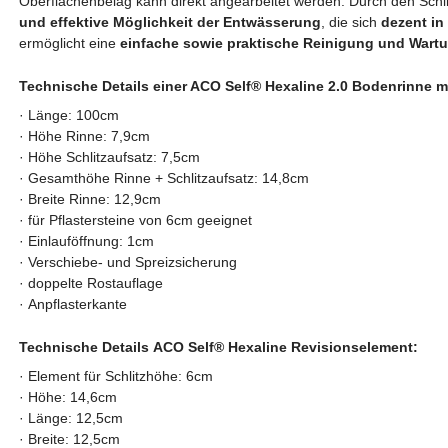
Oberflächenbelag kann direkt angearbeitet werden. Durch den Schli
und
effektive Möglichkeit der Entwässerung
, die sich
dezent in
ermöglicht eine
einfache sowie praktische Reinigung und Wart
Technische Details einer ACO Self
®
Hexaline 2.0 Bodenrinne mi
· Länge: 100cm
·
Höhe Rinne: 7,9cm
·
Höhe Schlitzaufsatz: 7,5cm
· Gesamthöhe Rinne + Schlitzaufsatz
: 14,8cm
·
Breite Rinne: 12,9cm
·
für Pflastersteine von 6cm geeignet
· Einlauföffnung: 1cm
·
Verschiebe- und Spreizsicherung
·
doppelte Rostauflage
·
Anpflasterkante
Technische Details ACO Self
®
Hexaline Revisionselement:
· Element für Schlitzhöhe: 6cm
·
Höhe: 14,6cm
·
Länge: 12,5cm
· Breite
: 12,5cm