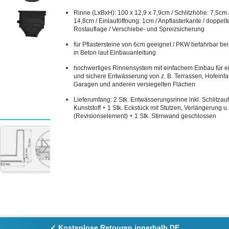
Rinne (LxBxH): 100 x 12,9 x 7,9cm / Schlitzhöhe: 7,5cm 
14,8cm / Einlauföffnung: 1cm / Anpflasterkante / doppelt
Rostauflage / Verschiebe- und Spreizsicherung
für Pflastersteine von 6cm geeignet / PKW befahrbar bei
in Beton laut Einbauanleitung
hochwertiges Rinnensystem mit einfachem Einbau für e
und sichere Entwässerung von z. B. Terrassen, Hofeinfa
Garagen und anderen versiegelten Flächen
Lieferumfang: 2 Stk. Entwässerungsrinne inkl. Schlitzau
Kunststoff + 1 Stk. Eckstück mit Stutzen, Verlängerung u.
(Revisionselement) + 1 Stk. Stirnwand geschlossen
✓ Kostenlose Retouren innerhalb DE