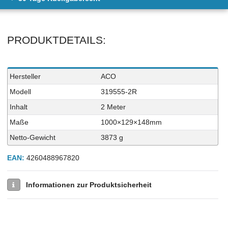
PRODUKTDETAILS:
Technisches
Wert
Hersteller
ACO
Merkmal
Modell
319555-2R
Inhalt
2 Meter
Maße
1000×129×148mm
Netto-Gewicht
3873 g
EAN:
4260488967820
Informationen zur Produktsicherheit