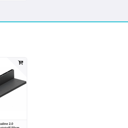
aline 2.0
nststoff 50cm