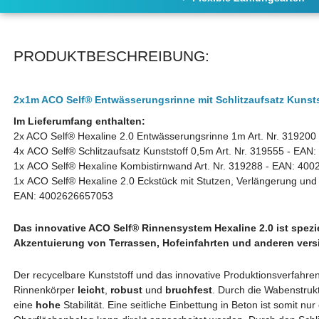
PRODUKTBESCHREIBUNG:
2x1m ACO
Self
®
Entwässerungsrinne mit Schlitzaufsatz Kunst
Im Lieferumfang enthalten:
2x ACO
Self®
Hexaline 2.0 Entwässerungsrinne 1m Art. Nr. 319200
4x ACO Self® Schlitzaufsatz Kunststoff 0,5m Art. Nr. 319555 - EA
1x ACO
Self®
Hexaline Kombistirnwand Art. Nr. 319288
- EAN: 400
1x ACO Self® Hexaline 2.0 Eckstück mit Stutzen, Verlängerung und 
EAN:
4002626657053
Das innovative ACO Self
®
Rinnensystem Hexaline 2.0 ist spezi
Akzentuierung von Terrassen, Hofeinfahrten und anderen vers
Der recycelbare Kunststoff und das innovative Produktionsverfahr
Rinnenkörper
leicht
,
robust
und
bruchfest
. Durch die Wabenstruk
eine
hohe
Stabilität. Eine seitliche Einbettung in Beton ist somit n