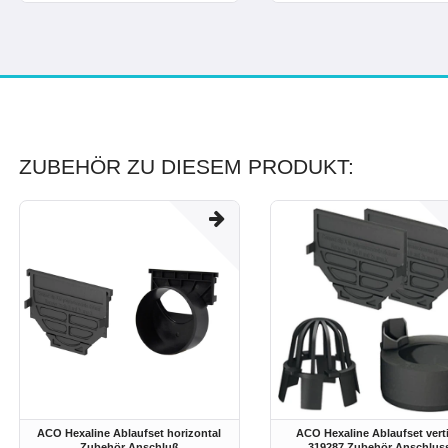
ZUBEHÖR ZU DIESEM PRODUKT:
ACO Hexaline Ablaufset horizontal
ACO Hexaline Ablaufset verti
Zubehör Anschluß
319287 Zubehör Anschlus