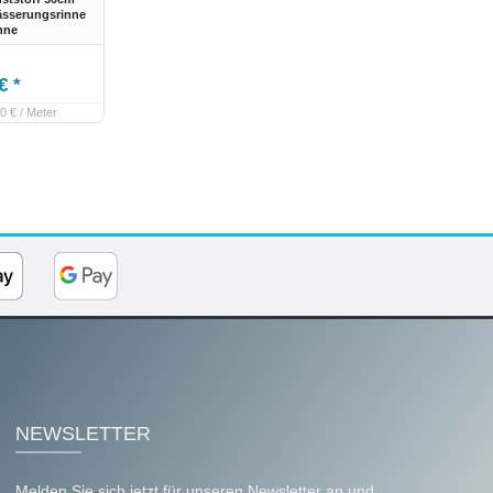
ässerungsrinne
inne
€ *
0 € / Meter
NEWSLETTER
Melden Sie sich jetzt für unseren Newsletter an und