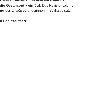
tzaufsatz enthalten Sie eine
hochwertige
 die Gesamtoptik einfügt
.
Das Revisionselement
ung
der Entwässerungsrinne mit Schlitzaufsatz.
t Schlitzaufsatz: