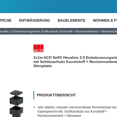
PPICHE
ENTWÄSSERUNG
BAUELEMENTE
WOHNEN & F
aline 2.0 Entwässerungsrinne Schlitzaufsatz Kunststoff + Revisionselement + Stirnwand B
2x1m ACO Self® Hexaline 2.0 Entwässerungsri
mit Schlitzaufsatz Kunststoff + Revisionseleme
Stirnplatte
PRODUKTÜBERSICHT
sehr stabiler, robuster und bruchfester Rinnenkörper bei
Eigengewicht inkl. Schlitzaufsatz aus Kunststoff +
Revisionselement + Stirnwand