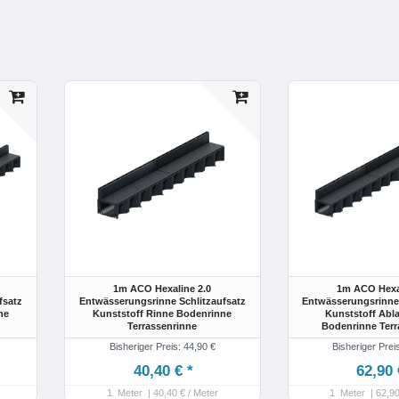
1m ACO Hexaline 2.0
1m ACO Hexal
fsatz
Entwässerungsrinne Schlitzaufsatz
Entwässerungsrinne 
ne
Kunststoff Rinne Bodenrinne
Kunststoff Abla
Terrassenrinne
Bodenrinne Terr
Bisheriger Preis: 44,90 €
Bisheriger Prei
40,40 € *
62,90 
1
Meter
| 40,40 € / Meter
1
Meter
| 62,90