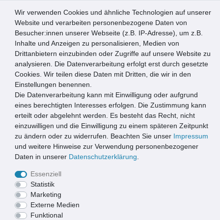
Wir verwenden Cookies und ähnliche Technologien auf unserer
0
Website und verarbeiten personenbezogene Daten von
Besucher:innen unserer Webseite (z.B. IP-Adresse), um z.B.
☰
Inhalte und Anzeigen zu personalisieren, Medien von
Drittanbietern einzubinden oder Zugriffe auf unsere Website zu
Artikel speichern
analysieren. Die Datenverarbeitung erfolgt erst durch gesetzte
Cookies. Wir teilen diese Daten mit Dritten, die wir in den
Einstellungen benennen.
Die Datenverarbeitung kann mit Einwilligung oder aufgrund
Emco Einbaurahmen 15mm | Aluminium | 80x50cm
eines berechtigten Interesses erfolgen. Die Zustimmung kann
erteilt oder abgelehnt werden. Es besteht das Recht, nicht
einzuwilligen und die Einwilligung zu einem späteren Zeitpunkt
zu ändern oder zu widerrufen. Beachten Sie unser
Impressum
und weitere Hinweise zur Verwendung personenbezogener
Daten in unserer
Daten­schutz­erklärung
.
Essenziell
Statistik
Marketing
Externe Medien
Funktional