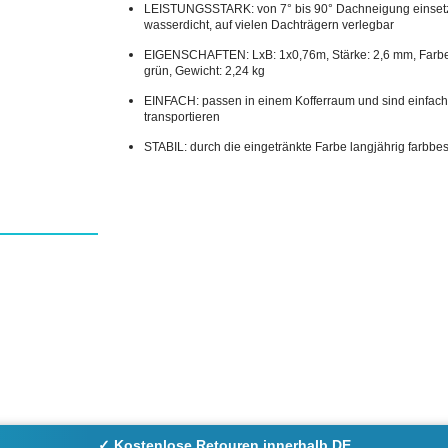
LEISTUNGSSTARK: von 7° bis 90° Dachneigung einsetz
wasserdicht, auf vielen Dachträgern verlegbar
EIGENSCHAFTEN: LxB: 1x0,76m, Stärke: 2,6 mm, Farbe:
grün, Gewicht: 2,24 kg
EINFACH: passen in einem Kofferraum und sind einfach
transportieren
STABIL: durch die eingetränkte Farbe langjährig farbbe
✓ Kostenlose Retouren innerhalb DE