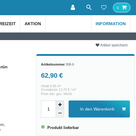
0
REIZEIT
AKTION
INFORMATION
Artikel speichern
Artikelnummer
308-6
grün
62,90 €
Inhalt
4,56
m²
Grundpreis
13,79 € / m²
Preis inkl. ges. MwSt.
In den Warenkorb
rn,
■
Produkt lieferbar
n