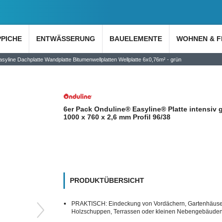
PPICHE
ENTWÄSSERUNG
BAUELEMENTE
WOHNEN & F
syline Dachplatte Wandplatte Bitumenwellplatten Wellplatte 6x0,76m² - grün
6er Pack Onduline® Easyline® Platte intensiv 
1000 x 760 x 2,6 mm Profil 96/38
PRODUKTÜBERSICHT
PRAKTISCH: Eindeckung von Vordächern, Gartenhäuse
Holzschuppen, Terrassen oder kleinen Nebengebäude