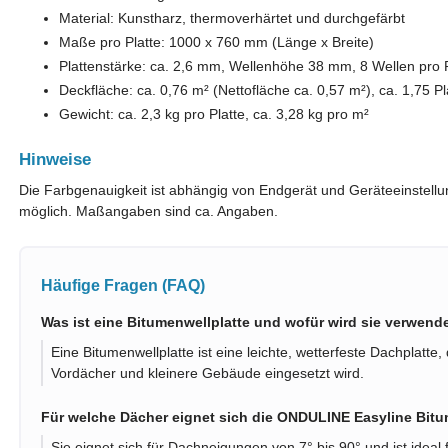
Material: Kunstharz, thermoverhärtet und durchgefärbt
Maße pro Platte: 1000 x 760 mm (Länge x Breite)
Plattenstärke: ca. 2,6 mm, Wellenhöhe 38 mm, 8 Wellen pro P
Deckfläche: ca. 0,76 m² (Nettofläche ca. 0,57 m²), ca. 1,75 P
Gewicht: ca. 2,3 kg pro Platte, ca. 3,28 kg pro m²
Hinweise
Die Farbgenauigkeit ist abhängig von Endgerät und Geräteeinstell
möglich. Maßangaben sind ca. Angaben.
Häufige Fragen (FAQ)
Was ist eine Bitumenwellplatte und wofür wird sie verwend
Eine Bitumenwellplatte ist eine leichte, wetterfeste Dachplatte
Vordächer und kleinere Gebäude eingesetzt wird.
Für welche Dächer eignet sich die ONDULINE Easyline Bitu
Sie eignet sich für Dachneigungen von 7° bis 90° und ist ideal