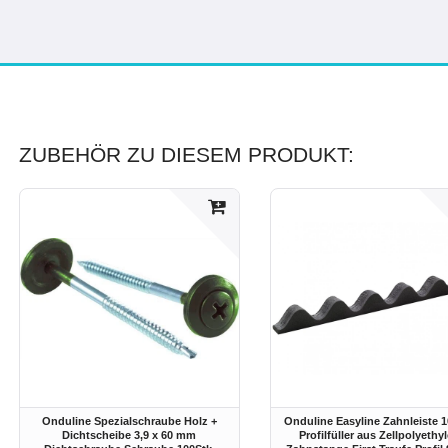
ZUBEHÖR ZU DIESEM PRODUKT:
Onduline Spezialschraube Holz +
Onduline Easyline Zahnleiste 
Dichtscheibe 3,9 x 60 mm
Profilfüller aus Zellpolyethy