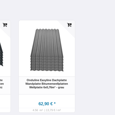
te
Onduline Easyline Dachplatte
ten
Wandplatte Bitumenwellplatten
rz
Wellplatte 6x0,76m² - grau
62,90 € *
4.56
m²
| 13,79 € / m²