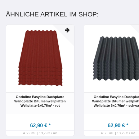
ÄHNLICHE ARTIKEL IM SHOP:
Onduline Easyline Dachplatte
Onduline Easyline Dachplat
Wandplatte Bitumenwellplatten
Wandplatte Bitumenwellplat
Wellplatte 6x0,76m² - rot
Wellplatte 6x0,76m² - schwa
62,90 € *
62,90 € *
4.56
m²
| 13,79 € / m²
4.56
m²
| 13,79 € / m²