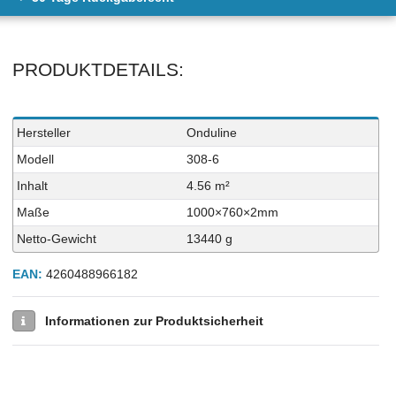
PRODUKTDETAILS:
Technisches
Wert
Hersteller
Onduline
Merkmal
Modell
308-6
Inhalt
4.56 m²
Maße
1000×760×2mm
Netto-Gewicht
13440 g
EAN:
4260488966182
Informationen zur Produktsicherheit