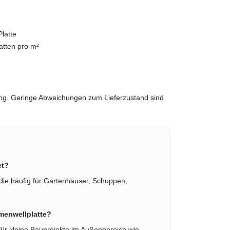
latte
latten pro m²
ung. Geringe Abweichungen zum Lieferzustand sind
et?
, die häufig für Gartenhäuser, Schuppen,
menwellplatte?
 für kleine Bauprojekte im Außenbereich wie