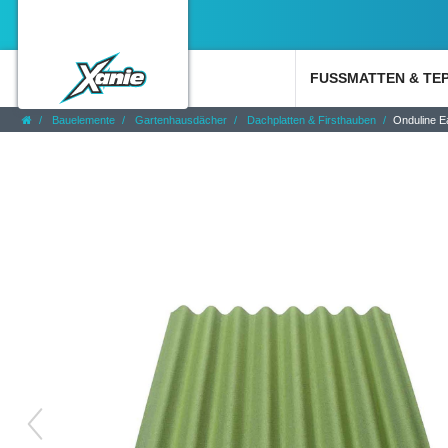
FUSSMATTEN & TE
Bauelemente
Gartenhausdächer
Dachplatten & Firsthauben
Onduline Ea