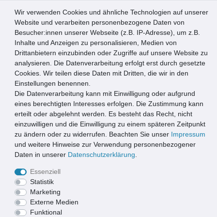
Wir verwenden Cookies und ähnliche Technologien auf unserer
0
Website und verarbeiten personenbezogene Daten von
Besucher:innen unserer Webseite (z.B. IP-Adresse), um z.B.
☰
Inhalte und Anzeigen zu personalisieren, Medien von
Drittanbietern einzubinden oder Zugriffe auf unsere Website zu
Artikel speichern
analysieren. Die Datenverarbeitung erfolgt erst durch gesetzte
Cookies. Wir teilen diese Daten mit Dritten, die wir in den
Einstellungen benennen.
Die Datenverarbeitung kann mit Einwilligung oder aufgrund
6er Pack Onduline® Easyline® Platte intensiv rot 1000 x 760
x 2,6 mm Profil 95/38
eines berechtigten Interesses erfolgen. Die Zustimmung kann
erteilt oder abgelehnt werden. Es besteht das Recht, nicht
einzuwilligen und die Einwilligung zu einem späteren Zeitpunkt
zu ändern oder zu widerrufen. Beachten Sie unser
Impressum
und weitere Hinweise zur Verwendung personenbezogener
Daten in unserer
Daten­schutz­erklärung
.
Essenziell
Statistik
Marketing
Externe Medien
Funktional