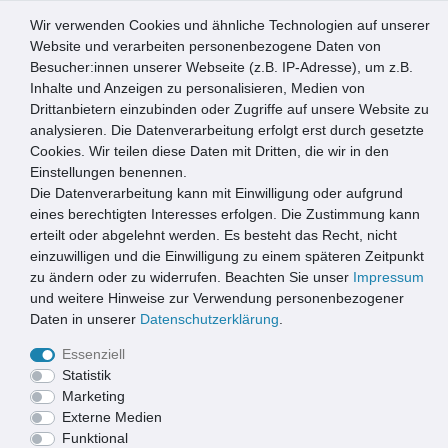
Wir verwenden Cookies und ähnliche Technologien auf unserer
0
Website und verarbeiten personenbezogene Daten von
Besucher:innen unserer Webseite (z.B. IP-Adresse), um z.B.
☰
Inhalte und Anzeigen zu personalisieren, Medien von
Drittanbietern einzubinden oder Zugriffe auf unsere Website zu
Artikel speichern
analysieren. Die Datenverarbeitung erfolgt erst durch gesetzte
Cookies. Wir teilen diese Daten mit Dritten, die wir in den
Einstellungen benennen.
Die Datenverarbeitung kann mit Einwilligung oder aufgrund
Onduline® Spezialschrauben selbstschneidend grau
eines berechtigten Interesses erfolgen. Die Zustimmung kann
erteilt oder abgelehnt werden. Es besteht das Recht, nicht
einzuwilligen und die Einwilligung zu einem späteren Zeitpunkt
zu ändern oder zu widerrufen. Beachten Sie unser
Impressum
und weitere Hinweise zur Verwendung personenbezogener
Daten in unserer
Daten­schutz­erklärung
.
Essenziell
Statistik
Marketing
Externe Medien
Funktional