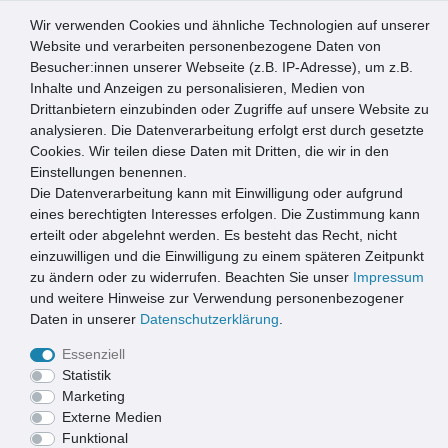
Wir verwenden Cookies und ähnliche Technologien auf unserer
0
Website und verarbeiten personenbezogene Daten von
Besucher:innen unserer Webseite (z.B. IP-Adresse), um z.B.
☰
Inhalte und Anzeigen zu personalisieren, Medien von
Drittanbietern einzubinden oder Zugriffe auf unsere Website zu
Artikel speichern
analysieren. Die Datenverarbeitung erfolgt erst durch gesetzte
Cookies. Wir teilen diese Daten mit Dritten, die wir in den
Einstellungen benennen.
Die Datenverarbeitung kann mit Einwilligung oder aufgrund
Schachtdeckel DN 600 mit Rahmen + Verriegelung Ø 800 mm
Kunststoff A15 Schwarz
eines berechtigten Interesses erfolgen. Die Zustimmung kann
erteilt oder abgelehnt werden. Es besteht das Recht, nicht
einzuwilligen und die Einwilligung zu einem späteren Zeitpunkt
zu ändern oder zu widerrufen. Beachten Sie unser
Impressum
und weitere Hinweise zur Verwendung personenbezogener
Daten in unserer
Daten­schutz­erklärung
.
Essenziell
Statistik
Marketing
Externe Medien
Funktional