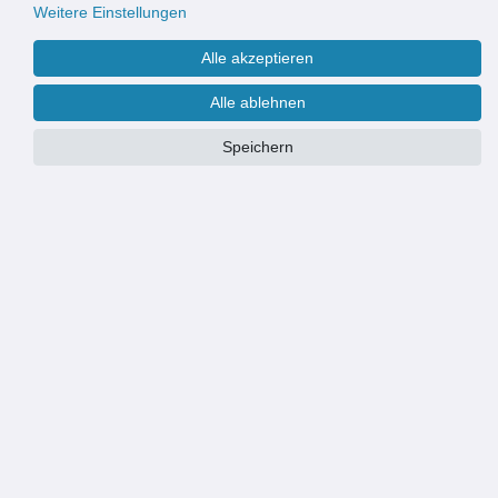
Weitere Einstellungen
Alle akzeptieren
Alle ablehnen
Speichern
Farbe:
schwarz
PRODUKTÜBERSICHT
Hochwertiger Schachtdeckel mit Rahmen - Öffnung DN 600 –
Gesamtgröße Ø 800 mm – Höhe 95 mm – Farbe: Schwarz