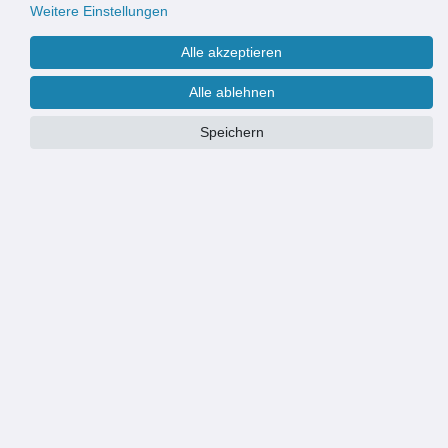
Weitere Einstellungen
Alle akzeptieren
Alle ablehnen
Speichern
PRODUKTÜBERSICHT
Komplettpaket: Einlaufschacht mit Gussrost
Nennmaß Einlaufschacht: 200x200mm | Istmaß Einlaufschacht:
196x196mm
schützt vor Gebäudeschäden durch Niederschlagswasser
zum Sammeln und Ableiten von Oberflächenwasser von gepflasterten
Flächen
universelle Anschlussmöglichkeiten