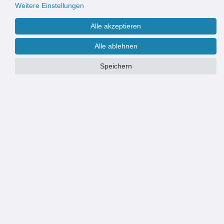
Weitere Einstellungen
Alle akzeptieren
Alle ablehnen
Speichern
PRODUKTÜBERSICHT
Material: Stahl verzinkt
begehbar
Maße: Breite: 385 mm, Tiefe: 185 mm, Höhe: 20 mm
Zubehörrost zum Lüftungsschacht
Streckmetall