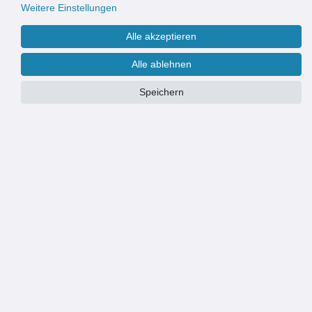
Weitere Einstellungen
Alle akzeptieren
Alle ablehnen
Speichern
PRODUKTÜBERSICHT
Klauenhammer Glasfaser
Gewicht 600 g / Schlagfläche 27 mm
Kopf geschmiedet / Magnethalter im Kopf
Stiel aus Fiberglas
Bahn geriffelt / Schaft Fiberglas + PP Ummantelt