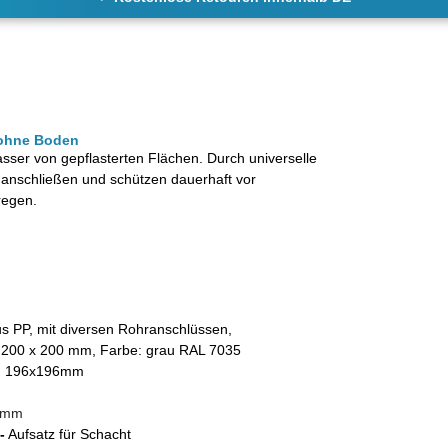
 ohne Boden
ser von gepflasterten Flächen. Durch universelle
e anschließen und schützen dauerhaft vor
regen.
 PP, mit diversen Rohranschlüssen,
il, 200 x 200 mm, Farbe: grau RAL 7035
:
196x196mm
00mm
-
Aufsatz für Schacht