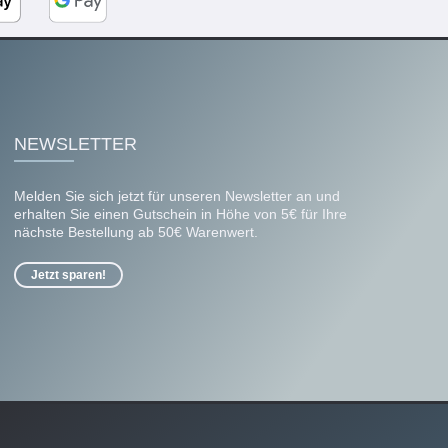
NEWSLETTER
Melden Sie sich jetzt für unseren Newsletter an und
erhalten Sie einen Gutschein in Höhe von 5€ für Ihre
nächste Bestellung ab 50€ Warenwert.
Jetzt sparen!