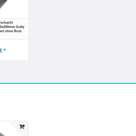
fschacht
00x200mm Gully
uf ohne Rost
€ *