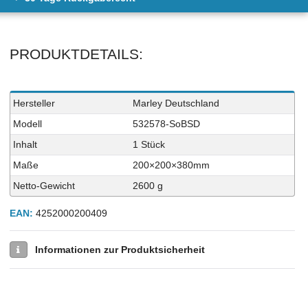
PRODUKTDETAILS:
Technisches
Wert
Hersteller
Marley Deutschland
Merkmal
Modell
532578-SoBSD
Inhalt
1 Stück
Maße
200×200×380mm
Netto-Gewicht
2600 g
EAN:
4252000200409
Informationen zur Produktsicherheit