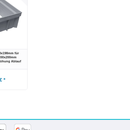
98x198mm für
 200x200mm
höhung Ablauf
€ *