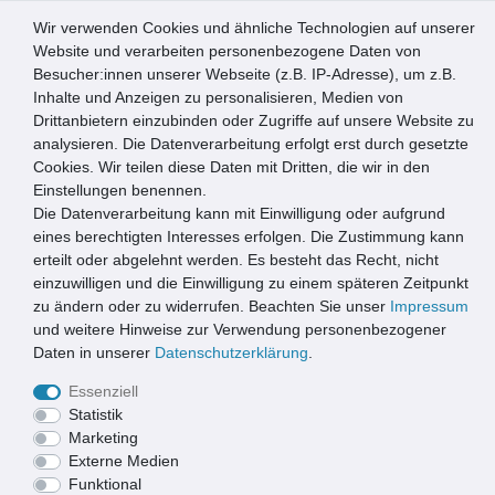
Wir verwenden Cookies und ähnliche Technologien auf unserer
0
Website und verarbeiten personenbezogene Daten von
Besucher:innen unserer Webseite (z.B. IP-Adresse), um z.B.
☰
Inhalte und Anzeigen zu personalisieren, Medien von
Drittanbietern einzubinden oder Zugriffe auf unsere Website zu
Artikel speichern
analysieren. Die Datenverarbeitung erfolgt erst durch gesetzte
Cookies. Wir teilen diese Daten mit Dritten, die wir in den
Einstellungen benennen.
Die Datenverarbeitung kann mit Einwilligung oder aufgrund
3x Xanie Entwässerungsrinne V mit Gußrost Klasse C 100cm
+ Ablaufanschluss-Set vertikal
eines berechtigten Interesses erfolgen. Die Zustimmung kann
erteilt oder abgelehnt werden. Es besteht das Recht, nicht
einzuwilligen und die Einwilligung zu einem späteren Zeitpunkt
zu ändern oder zu widerrufen. Beachten Sie unser
Impressum
und weitere Hinweise zur Verwendung personenbezogener
Daten in unserer
Daten­schutz­erklärung
.
Essenziell
Statistik
Marketing
Externe Medien
Funktional