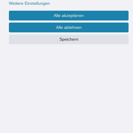
Weitere Einstellungen
Alle akzeptieren
Alle ablehnen
Speichern
PRODUKTÜBERSICHT
Hohe Belastbarkeit: Entwässerungsrinne der Klasse C, geeignet für
mittlere Verkehrslasten in Einfahrten und Gehwegen
Robuster Gussrost: Der Gussrost gewährleistet maximale Stabilität
und Langlebigkeit für langfristige Nutzung
Effiziente Wasserableitung: Optimaler Schutz vor Verschmutzungen
und schnelle Wasserableitung für saubere Flächen
Vielseitiger Einsatz: Ideal für Außenbereiche wie Einfahrten,