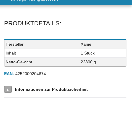
PRODUKTDETAILS:
Technisches
Wert
Hersteller
Xanie
Merkmal
Inhalt
1 Stück
Netto-Gewicht
22800 g
EAN:
4252000204674
Informationen zur Produktsicherheit