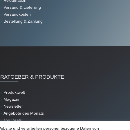
Reklamation
Versand & Lieferung
Versandkosten
Bestellung & Zahlung
RATGEBER & PRODUKTE
Produktwelt
Magazin
Newsletter
Angebote des Monats
Top Deals
B-Ware
Website und verarbeiten personenbezogene Daten von