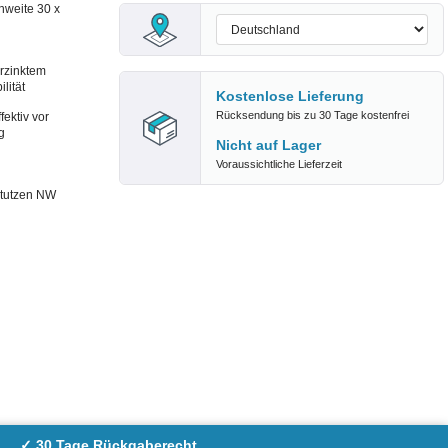
nweite 30 x
erzinktem
lität
Kostenlose Lieferung
Rücksendung bis zu 30 Tage kostenfrei
fektiv vor
g
Nicht auf Lager
Voraussichtliche Lieferzeit
stutzen NW
✓ 30 Tage Rückgaberecht