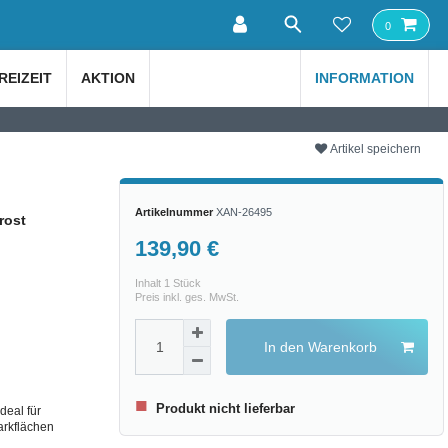
0
REIZEIT
AKTION
INFORMATION
Artikel speichern
Artikelnummer
XAN-26495
rost
139,90 €
Inhalt
1
Stück
Preis inkl. ges. MwSt.
In den Warenkorb
■
Produkt nicht lieferbar
deal für
arkflächen