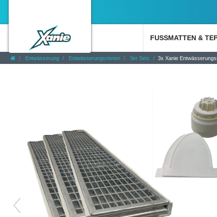
FUSSMATTEN & TE
Entwässerung
Entwässerungsrinnen
3er Sets
3x Xanie Entwässerungsri