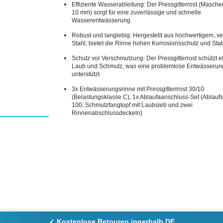
Effiziente Wasserableitung: Der Pressgitterrost (Masche
10 mm) sorgt für eine zuverlässige und schnelle
Wasserentwässerung
Robust und langlebig: Hergestellt aus hochwertigem, v
Stahl, bietet die Rinne hohen Korrosionsschutz und Stabi
Schutz vor Verschmutzung: Der Pressgitterrost schützt ef
Laub und Schmutz, was eine problemlose Entwässerun
unterstützt
3x Entwässerungsrinne mit Pressgitterrrost 30/10
(Belastungsklasse C), 1x Ablaufaanschluss-Set (Ablauf
100, Schmutzfangtopf mit Laubsieb und zwei
Rinnenabschlussdeckeln)
✓ Kostenlose Retouren innerhalb DE