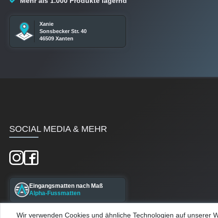
Mehr als 1.000 Produkte lagernd
Xanie
Sonsbecker Str. 40
46509 Xanten
SOCIAL MEDIA & MEHR
Eingangsmatten nach Maß
Alpha-Fussmatten
Wir verwenden Cookies und ähnliche Technologien auf unserer 