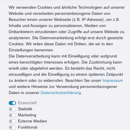
Wir verwenden Cookies und ähnliche Technologien auf unserer
0
Website und verarbeiten personenbezogene Daten von
Besucher:innen unserer Webseite (z.B. IP-Adresse), um z.B.
☰
Inhalte und Anzeigen zu personalisieren, Medien von
Drittanbietern einzubinden oder Zugriffe auf unsere Website zu
Artikel speichern
analysieren. Die Datenverarbeitung erfolgt erst durch gesetzte
Cookies. Wir teilen diese Daten mit Dritten, die wir in den
Einstellungen benennen.
Die Datenverarbeitung kann mit Einwilligung oder aufgrund
CASA Türvorhang Seil TOULON 3 Größe: 120x230cm Farbe:
creme beige
eines berechtigten Interesses erfolgen. Die Zustimmung kann
erteilt oder abgelehnt werden. Es besteht das Recht, nicht
einzuwilligen und die Einwilligung zu einem späteren Zeitpunkt
zu ändern oder zu widerrufen. Beachten Sie unser
Impressum
und weitere Hinweise zur Verwendung personenbezogener
Daten in unserer
Daten­schutz­erklärung
.
Essenziell
Statistik
Marketing
Externe Medien
Funktional