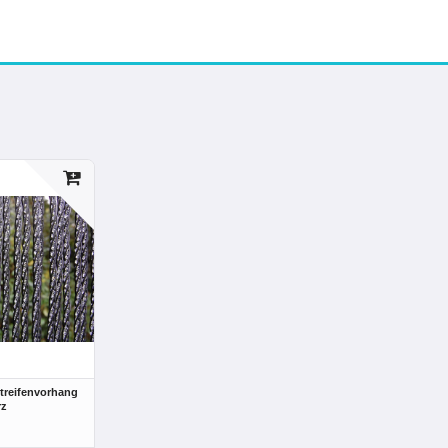
treifenvorhang
rz