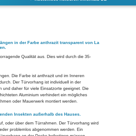
ngen in der Farbe anthrazit transparent von La
en.
rragende Qualität aus. Dies wird durch die 35-
ngen. Die Farbe ist anthrazit und im Inneren
urch. Der Türvorhang ist individuell in der
n und daher für viele Einsatzorte geeignet. Die
chichteten Aluminium verhindert ein mögliches
ahmen oder Mauerwerk montiert werden.
genden Insekten außerhalb des Hauses.
 auf, oder über dem Türrahmen. Der Türvorhang wird
wieder problemlos abgenommen werden. Ein
n Türvorhang an der Decke befestigen müssen.