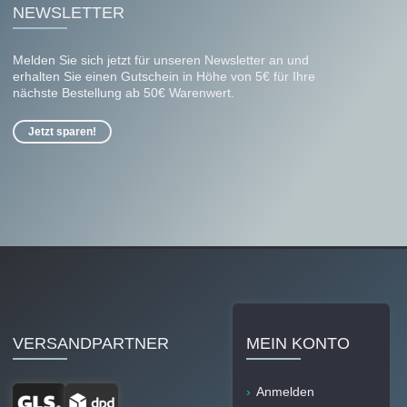
NEWSLETTER
Melden Sie sich jetzt für unseren Newsletter an und
erhalten Sie einen Gutschein in Höhe von 5€ für Ihre
nächste Bestellung ab 50€ Warenwert.
Jetzt sparen!
VERSANDPARTNER
MEIN KONTO
Anmelden