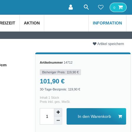
0
REIZEIT
AKTION
INFORMATION
Artikel speichern
Artikelnummer
14712
0cm
Bisheriger Preis: 119,90 €
101,90 €
30-Tage-Bestpreis:
119,90 €
Inhalt
1
Stück
Preis inkl. ges. MwSt.
In den Warenkorb