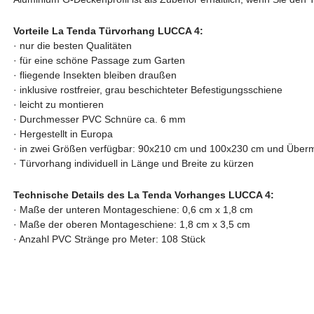
Vorteile La Tenda Türvorhang LUCCA 4:
·
nur die besten Qualitäten
·
für eine schöne Passage zum Garten
·
fliegende Insekten bleiben draußen
·
inklusive rostfreier, grau beschichteter Befestigungsschiene
· leicht zu montieren
· Durchmesser PVC Schnüre ca. 6 mm
· Hergestellt in Europa
·
in zwei Größen verfügbar: 90x210 cm und 100x230 cm und Übe
· Türvorhang
individuell in Länge und Breite zu kürzen
Technische Details des La Tenda Vorhanges LUCCA 4:
· Maße der unteren Montageschiene: 0,6 cm x 1,8 cm
· Maße der oberen Montageschiene: 1,8 cm x 3,5 cm
· Anzahl PVC Stränge pro Meter: 108 Stück