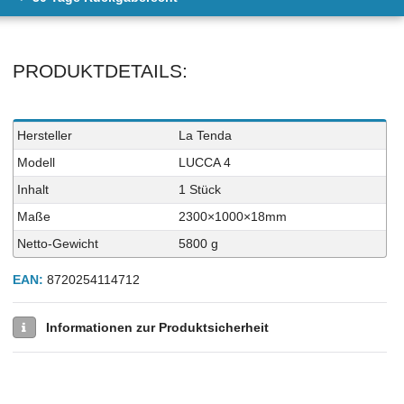
PRODUKTDETAILS:
Technisches
Wert
Hersteller
La Tenda
Merkmal
Modell
LUCCA 4
Inhalt
1 Stück
Maße
2300×1000×18mm
Netto-Gewicht
5800 g
EAN:
8720254114712
Informationen zur Produktsicherheit