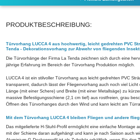
PRODUKTBESCHREIBUNG:
Türvorhang LUCCA 4 aus hochwertig, leicht gedrehten PVC Strä
Tenda - Dekorationsvorhang zur Abwehr von fliegenden Insekt
Die Türvorhänge der Firma La Tenda zeichnen sich durch eine hervo
jährige Erfahrung im Bereich der Türvorhang Produktion möglich.
LUCCA 4 ist ein stilvoller Türvorhang aus leicht gedrehten PVC Strä
transparent, dadurch lässt der Fliegenvorhang auch noch viel Licht d
Länge (mit einer Schere) und Breite (mit einer Metallsäge) zu kürze
massive Befestigungsschiene (2,1 cm tief) aus rostfreien, grau bes
Öffnen des Türvorhanges durch den Wind und kann leicht am Türr
Mit dem Türvorhang LUCCA 4 bleiben Fliegen und andere flie
Das mitgelieferte H-Stuhl-Profil ermöglicht eine einfache Montage
mit der Schiene daran aufgehängt und kann je nach Saison auch 
Aluminium G-Deckenprofil ist als Zubehör erhältlich, wenn Sie de