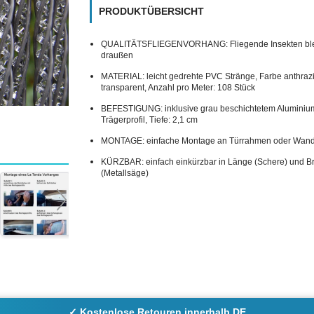
PRODUKTÜBERSICHT
QUALITÄTSFLIEGENVORHANG: Fliegende Insekten bl
draußen
MATERIAL: leicht gedrehte PVC Stränge, Farbe anthrazi
transparent, Anzahl pro Meter: 108 Stück
BEFESTIGUNG: inklusive grau beschichtetem Aluminiu
Trägerprofil, Tiefe: 2,1 cm
MONTAGE: einfache Montage an Türrahmen oder Wan
KÜRZBAR: einfach einkürzbar in Länge (Schere) und Br
(Metallsäge)
✓ Kostenlose Retouren innerhalb DE