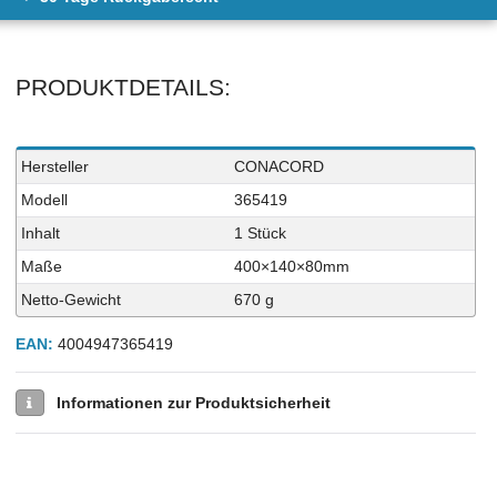
PRODUKTDETAILS:
Technisches
Wert
Hersteller
CONACORD
Merkmal
Modell
365419
Inhalt
1 Stück
Maße
400×140×80mm
Netto-Gewicht
670 g
EAN:
4004947365419
Informationen zur Produktsicherheit