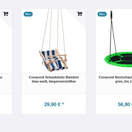
Neu
Neu
au
Conacord Schaukelsitz Bambini
Conacord Nestschauk
blau-weiß, längenverstellbar
grün, bis 
29,90 € *
56,90 