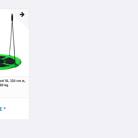
el XL 110 cm ø,
150 kg
€ *