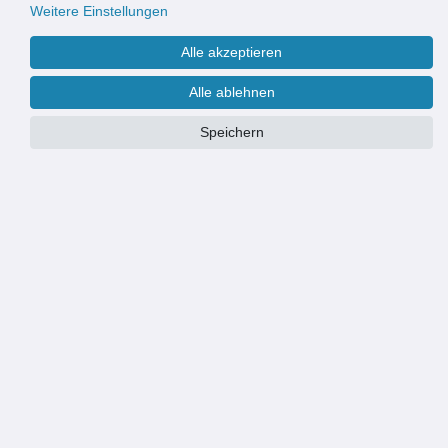
Weitere Einstellungen
Alle akzeptieren
Alle ablehnen
Speichern
PRODUKTÜBERSICHT
Feines Baumwollgewebe: sorgt für ein angenehmes Hautgefühl und
komfortables Entspannen im Alltag
Für Innen- und Außenbereiche geeignet: flexibel einsetzbar im Garten,
auf dem Balkon oder im Wohnraum
Komfortable Liegefläche von 100 x 195 cm: ideal für entspannte
Ruhephasen und erholsame Auszeiten
Belastbar bis 120 kg: stabile Verarbeitung für eine sichere und
zuverlässige Nutzung