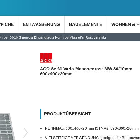
PPICHE
ENTWÄSSERUNG
BAUELEMENTE
WOHNEN & F
st 30/10 Gitterrost Eingangsrost Normrost Abstreifer Rost verzinkt
ACO Self® Vario Maschenrost MW 30/10mm
600x400x20mm
PRODUKTÜBERSICHT
NENNMAß: 600x400x20 mm ISTMAß: 590x390x20 mm
VIELSEITEIGE VERWENDUNG: geeignet für Bodenwa