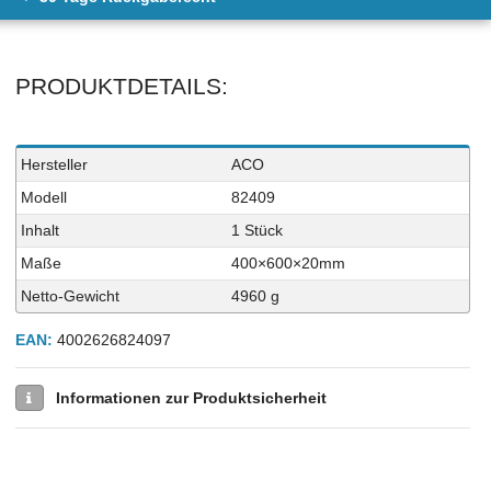
PRODUKTDETAILS:
Technisches
Wert
Hersteller
ACO
Merkmal
Modell
82409
Inhalt
1 Stück
Maße
400×600×20mm
Netto-Gewicht
4960 g
EAN:
4002626824097
Informationen zur Produktsicherheit