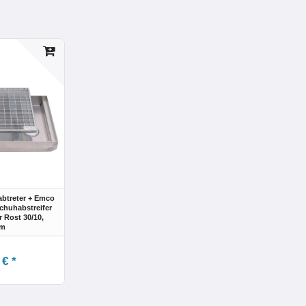
abtreter + Emco
huhabstreifer
r Rost 30/10
,
cm
 € *