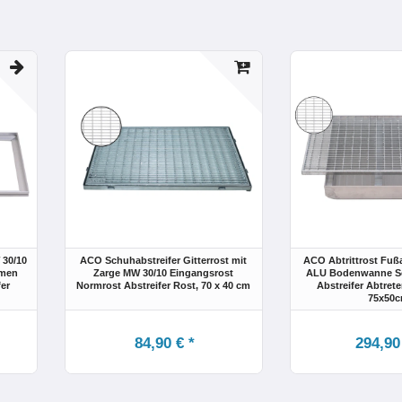
30/10
ACO Schuhabstreifer Gitterrost mit
ACO Abtrittrost Fuß
hmen
Zarge MW 30/10 Eingangsrost
ALU Bodenwanne Sc
er
Normrost Abstreifer Rost
, 70 x 40 cm
Abstreifer Abtrete
75x50
84,90 € *
294,90