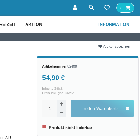
0
REIZEIT
AKTION
INFORMATION
Artikel speichern
Artikelnummer
82409
54,90 €
Inhalt
1
Stück
Preis inkl. ges. MwSt.
In den Warenkorb
■
Produkt nicht lieferbar
nne ALU