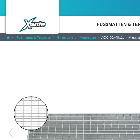
FUSSMATTEN & TE
Fußmatten & Teppiche
Gitterroste
Metallroste
ACO 60x40x2cm Maschenro