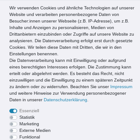
Wir verwenden Cookies und ähnliche Technologien auf unserer
0
Website und verarbeiten personenbezogene Daten von
Besucher:innen unserer Webseite (z.B. IP-Adresse), um z.B.
☰
Inhalte und Anzeigen zu personalisieren, Medien von
Drittanbietern einzubinden oder Zugriffe auf unsere Website zu
Artikel speichern
analysieren. Die Datenverarbeitung erfolgt erst durch gesetzte
Cookies. Wir teilen diese Daten mit Dritten, die wir in den
Einstellungen benennen.
Die Datenverarbeitung kann mit Einwilligung oder aufgrund
Onduline® Spezialschrauben selbstschneidend rot
eines berechtigten Interesses erfolgen. Die Zustimmung kann
erteilt oder abgelehnt werden. Es besteht das Recht, nicht
einzuwilligen und die Einwilligung zu einem späteren Zeitpunkt
zu ändern oder zu widerrufen. Beachten Sie unser
Impressum
und weitere Hinweise zur Verwendung personenbezogener
Daten in unserer
Daten­schutz­erklärung
.
Essenziell
Statistik
Marketing
Externe Medien
Funktional