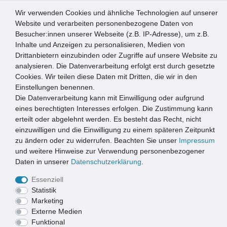
Wir verwenden Cookies und ähnliche Technologien auf unserer
0
Website und verarbeiten personenbezogene Daten von
Besucher:innen unserer Webseite (z.B. IP-Adresse), um z.B.
☰
Inhalte und Anzeigen zu personalisieren, Medien von
Drittanbietern einzubinden oder Zugriffe auf unsere Website zu
Artikel speichern
analysieren. Die Datenverarbeitung erfolgt erst durch gesetzte
Cookies. Wir teilen diese Daten mit Dritten, die wir in den
Einstellungen benennen.
Die Datenverarbeitung kann mit Einwilligung oder aufgrund
ACO Eingangsmatte Vario 22mm | 100x50cm | Rips Hellgrau
eines berechtigten Interesses erfolgen. Die Zustimmung kann
erteilt oder abgelehnt werden. Es besteht das Recht, nicht
einzuwilligen und die Einwilligung zu einem späteren Zeitpunkt
zu ändern oder zu widerrufen. Beachten Sie unser
Impressum
und weitere Hinweise zur Verwendung personenbezogener
Daten in unserer
Daten­schutz­erklärung
.
Essenziell
Statistik
Marketing
Externe Medien
Funktional