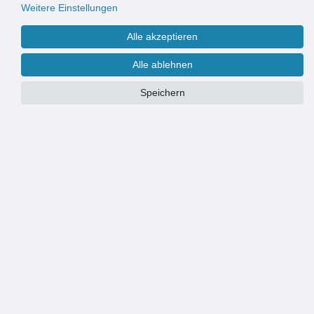
Weitere Einstellungen
Alle akzeptieren
Alle ablehnen
Speichern
PRODUKTÜBERSICHT
PRAKTISCH: Eindeckung von Vordächern, Gartenhäusern,
Holzschuppen, Terrassen oder kleinen Nebengebäuden
LEISTUNGSSTARK: von 7° bis 90° Dachneigung einsetzbar,
wasserdicht, auf vielen Dachträgern verlegbar
EIGENSCHAFTEN: LxB: 1x0,76m, Stärke: 2,6 mm, Farbe: intensiv
grau, Gewicht: 2,24 kg
EINFACH: passen in einem Kofferraum und sind einfach zu