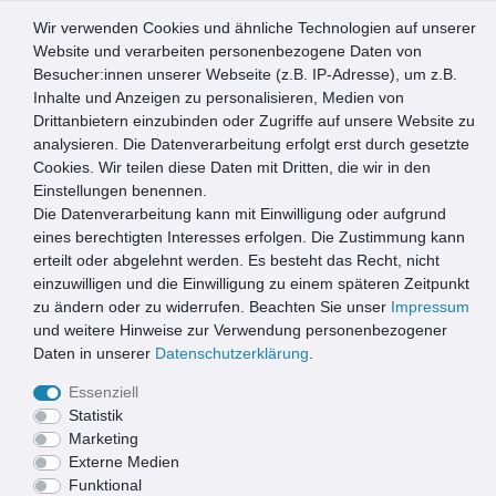
Wir verwenden Cookies und ähnliche Technologien auf unserer
0
Website und verarbeiten personenbezogene Daten von
Besucher:innen unserer Webseite (z.B. IP-Adresse), um z.B.
☰
Inhalte und Anzeigen zu personalisieren, Medien von
Drittanbietern einzubinden oder Zugriffe auf unsere Website zu
Artikel speichern
analysieren. Die Datenverarbeitung erfolgt erst durch gesetzte
Cookies. Wir teilen diese Daten mit Dritten, die wir in den
Einstellungen benennen.
Die Datenverarbeitung kann mit Einwilligung oder aufgrund
5er Pack Onduline® Easyline® Platte intensiv grau 1000 x
760 x 2,6 mm Profil 95/38
eines berechtigten Interesses erfolgen. Die Zustimmung kann
erteilt oder abgelehnt werden. Es besteht das Recht, nicht
einzuwilligen und die Einwilligung zu einem späteren Zeitpunkt
zu ändern oder zu widerrufen. Beachten Sie unser
Impressum
und weitere Hinweise zur Verwendung personenbezogener
Daten in unserer
Daten­schutz­erklärung
.
Essenziell
Statistik
Marketing
Externe Medien
Funktional