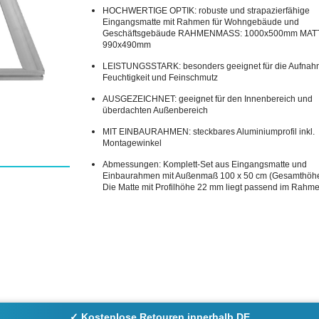
HOCHWERTIGE OPTIK: robuste und strapazierfähige
Eingangsmatte mit Rahmen für Wohngebäude und
Geschäftsgebäude RAHMENMASS: 1000x500mm MA
990x490mm
LEISTUNGSSTARK: besonders geeignet für die Aufnah
Feuchtigkeit und Feinschmutz
AUSGEZEICHNET: geeignet für den Innenbereich und
überdachten Außenbereich
MIT EINBAURAHMEN: steckbares Aluminiumprofil inkl.
Montagewinkel
Abmessungen: Komplett-Set aus Eingangsmatte und
Einbaurahmen mit Außenmaß 100 x 50 cm (Gesamthöhe
Die Matte mit Profilhöhe 22 mm liegt passend im Rahme
✓ Kostenlose Retouren innerhalb DE