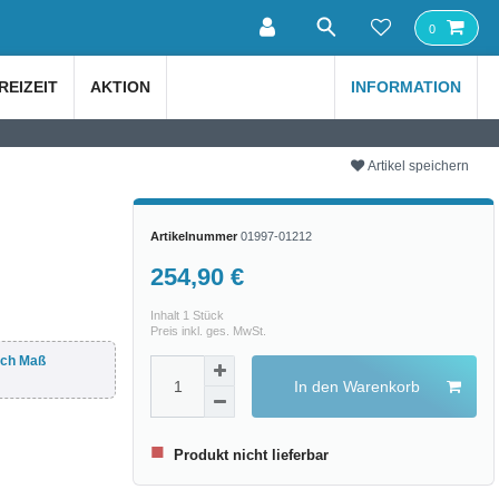
0
REIZEIT
AKTION
INFORMATION
Artikel speichern
Artikelnummer
01997-01212
254,90 €
Inhalt
1
Stück
Preis inkl. ges. MwSt.
ach Maß
In den Warenkorb
■
Produkt nicht lieferbar