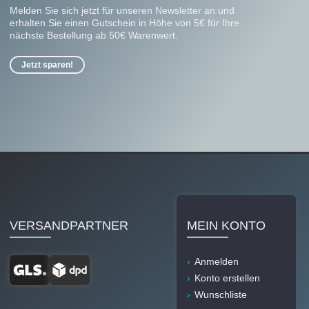
Melden Sie sich jetzt für unseren Newsletter an und
erhalten Sie einen Gutschein in Höhe von 5€ für Ihre
nächste Bestellung ab 50€ Warenwert.
Jetzt sparen!
VERSANDPARTNER
MEIN KONTO
Anmelden
Konto erstellen
Wunschliste