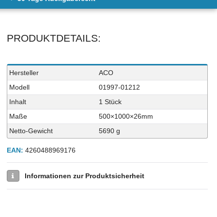
PRODUKTDETAILS:
Technisches
Wert
Hersteller
ACO
Merkmal
Modell
01997-01212
Inhalt
1 Stück
Maße
500×1000×26mm
Netto-Gewicht
5690 g
EAN:
4260488969176
Informationen zur Produktsicherheit