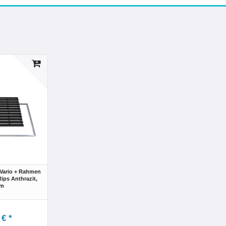
Vario + Rahmen
ps Anthrazit,
cm
 € *