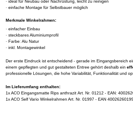
· ideal für Neubau oder Nachrüstung, leicht zu reinigen
· einfache Montage für Selbstbauer möglich
Merkmale Winkelrahmen:
· einfacher Einbau
·
steckbares Aluminiumprofil
·
Farbe: Alu Natur
·
inkl. Montagewinkel
Der erste Eindruck ist entscheidend - gerade im Eingangsbereich ei
einem gepflegten und gut gestalteten Entree gehört deshalb ein
ef
professionelle Lösungen, die hohe Variabilität, Funktionalität und 
Im Lieferumfang enthalten:
1x ACO Eingangsmatte Rips
anthrazit
Art. Nr. 01212 - EAN: 40026
1x ACO Self Vario Winkelrahmen Art. Nr. 01997 - EAN 4002626019