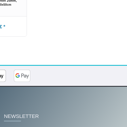
hmen 25mm,
80x50cm
€ *
NEWSLETTER