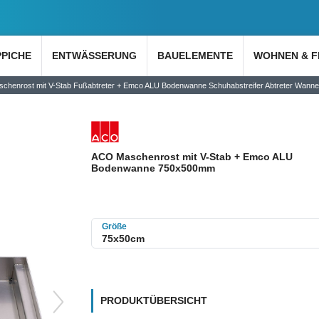
PPICHE
ENTWÄSSERUNG
BAUELEMENTE
WOHNEN & F
chenrost mit V-Stab Fußabtreter + Emco ALU Bodenwanne Schuhabstreifer Abtreter Wanne
ACO Maschenrost mit V-Stab + Emco ALU
Bodenwanne 750x500mm
Größe
PRODUKTÜBERSICHT