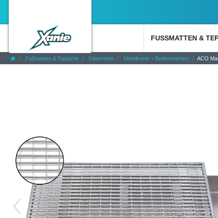
FUSSMATTEN & TE
Fußmatten & Teppiche
Gitterroste
Metallroste + Bodenwannen
ACO Mas