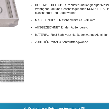
HOCHWERTIGE OPTIK: robuster und langlebiger Masche
Wohngebäude und Geschäftsgebäude KOMPLETTSET: 
Maschenrost und Bodenwanne
MASCHENROST: Maschenweite ca. 9/31 mm
AUSGEZEICHNET: für den Außenbereich
MATERIAL: Rost Stahl verzinkt, Bodenwanne Aluminiu
ZUBEHÖR: mit ALU Schmutzfangwanne
✓ Kostenlose Retouren innerhalb DE