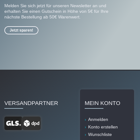
Melden Sie sich jetzt für unseren Newsletter an und
erhalten Sie einen Gutschein in Höhe von 5€ für Ihre
nächste Bestellung ab 50€ Warenwert.
Jetzt sparen!
VERSANDPARTNER
MEIN KONTO
Anmelden
Konto erstellen
Wunschliste