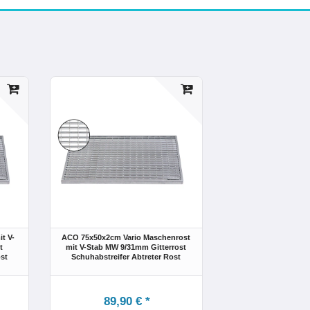
t V-
ACO 75x50x2cm Vario Maschenrost
t
mit V-Stab MW 9/31mm Gitterrost
st
Schuhabstreifer Abtreter Rost
89,90 € *