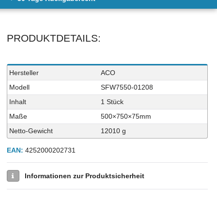
PRODUKTDETAILS:
Technisches
Wert
Hersteller
ACO
Merkmal
Modell
SFW7550-01208
Inhalt
1 Stück
Maße
500×750×75mm
Netto-Gewicht
12010 g
EAN:
4252000202731
Informationen zur Produktsicherheit