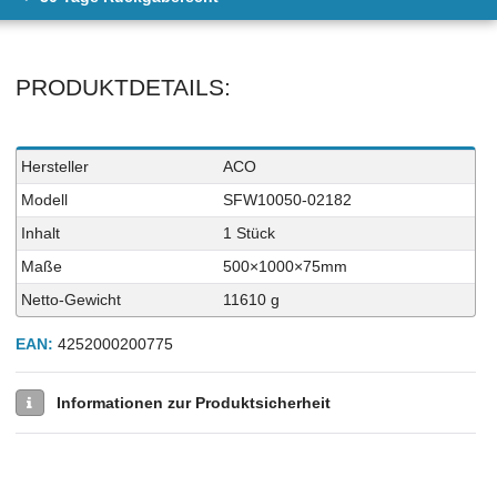
PRODUKTDETAILS:
Technisches
Wert
Hersteller
ACO
Merkmal
Modell
SFW10050-02182
Inhalt
1 Stück
Maße
500×1000×75mm
Netto-Gewicht
11610 g
EAN:
4252000200775
Informationen zur Produktsicherheit