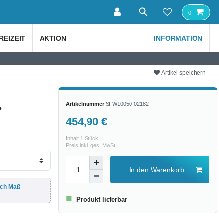
0
REIZEIT
AKTION
INFORMATION
Artikel speichern
Artikelnummer
SFW10050-02182
e
454,90 €
Inhalt
1
Stück
Preis inkl. ges. MwSt.
In den Warenkorb
ach Maß
■
Produkt lieferbar