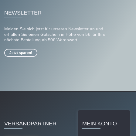
NEWSLETTER
Melden Sie sich jetzt für unseren Newsletter an und
erhalten Sie einen Gutschein in Höhe von 5€ für Ihre
nächste Bestellung ab 50€ Warenwert.
Jetzt sparen!
VERSANDPARTNER
MEIN KONTO