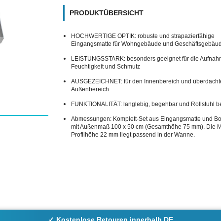
PRODUKTÜBERSICHT
HOCHWERTIGE OPTIK: robuste und strapazierfähige
Eingangsmatte für Wohngebäude und Geschäftsgebäu
LEISTUNGSSTARK: besonders geeignet für die Aufnah
Feuchtigkeit und Schmutz
AUSGEZEICHNET: für den Innenbereich und überdacht
Außenbereich
FUNKTIONALITÄT: langlebig, begehbar und Rollstuhl b
Abmessungen: Komplett-Set aus Eingangsmatte und 
mit Außenmaß 100 x 50 cm (Gesamthöhe 75 mm). Die Ma
Profilhöhe 22 mm liegt passend in der Wanne.
✓ Kostenlose Retouren innerhalb DE