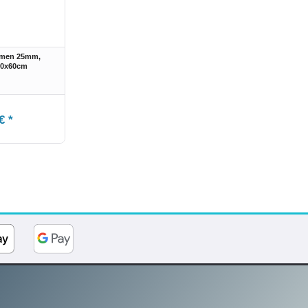
hmen 25mm,
90x60cm
€ *