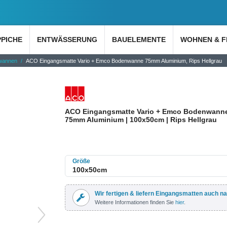
PPICHE
ENTWÄSSERUNG
BAUELEMENTE
WOHNEN & F
wannen
ACO Eingangsmatte Vario + Emco Bodenwanne 75mm Aluminium, Rips Hellgrau
ACO Eingangsmatte Vario + Emco Bodenwann
75mm Aluminium | 100x50cm | Rips Hellgrau
Größe
Wir fertigen & liefern Eingangsmatten auch n
Weitere Informationen finden Sie
hier
.