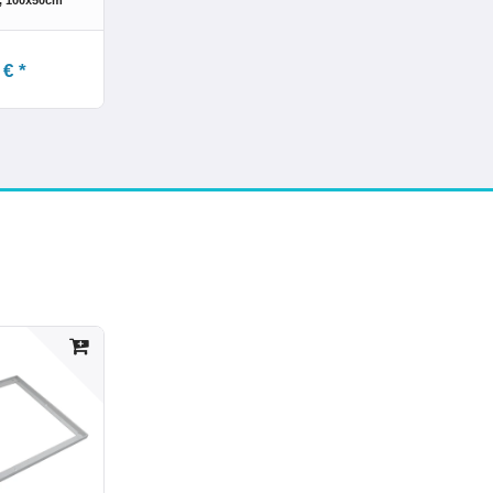
, 100x50cm
 € *