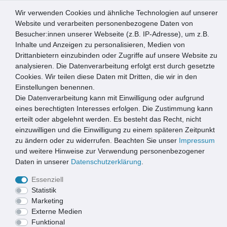
Wir verwenden Cookies und ähnliche Technologien auf unserer
0
Website und verarbeiten personenbezogene Daten von
Besucher:innen unserer Webseite (z.B. IP-Adresse), um z.B.
☰
Inhalte und Anzeigen zu personalisieren, Medien von
Drittanbietern einzubinden oder Zugriffe auf unsere Website zu
Artikel speichern
analysieren. Die Datenverarbeitung erfolgt erst durch gesetzte
Cookies. Wir teilen diese Daten mit Dritten, die wir in den
Einstellungen benennen.
Die Datenverarbeitung kann mit Einwilligung oder aufgrund
ACO Eingangsmatte Vario + Emco Bodenwanne 75mm
Aluminium | 60x40cm | Rips Anthrazit
eines berechtigten Interesses erfolgen. Die Zustimmung kann
erteilt oder abgelehnt werden. Es besteht das Recht, nicht
einzuwilligen und die Einwilligung zu einem späteren Zeitpunkt
zu ändern oder zu widerrufen. Beachten Sie unser
Impressum
und weitere Hinweise zur Verwendung personenbezogener
Daten in unserer
Daten­schutz­erklärung
.
Essenziell
Statistik
Marketing
Externe Medien
Funktional