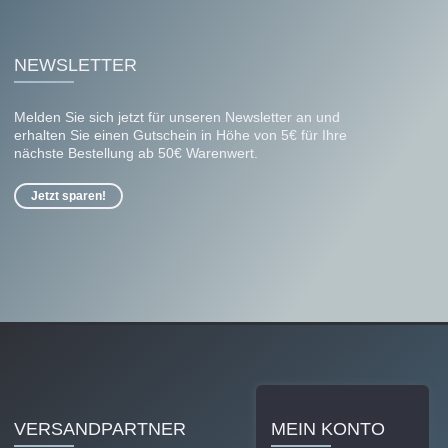
NEWSLETTER
Melden Sie sich jetzt für unseren Newsletter an und
erhalten Sie einen Gutschein in Höhe von 5€ für Ihre
nächste Bestellung ab 50€ Warenwert.
Jetzt sparen!
VERSANDPARTNER
MEIN KONTO