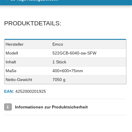
PRODUKTDETAILS:
Technisches
Wert
Hersteller
Emco
Merkmal
Modell
522GCB-6040-sw-SFW
Inhalt
1 Stück
Maße
400×600×75mm
Netto-Gewicht
7050 g
EAN:
4252000201925
Informationen zur Produktsicherheit