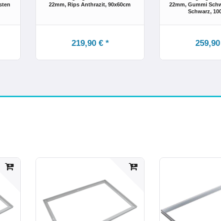
sten
22mm, Rips Anthrazit
, 90x60cm
22mm, Gummi Schw
Schwarz
, 1
219,90 € *
259,90