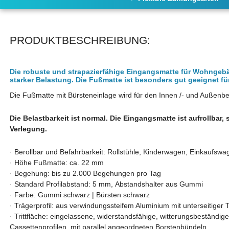
PRODUKTBESCHREIBUNG:
Die robuste und strapazierfähige Eingangsmatte für Wohngeb
starker Belastung. Die Fußmatte ist besonders gut geeignet 
Die Fußmatte mit Bürsteneinlage wird für den Innen /- und Außenb
Die Belastbarkeit ist normal. Die Eingangsmatte ist aufrollbar, 
Verlegung.
·
Berollbar und Befahrbarkeit: Rollstühle, Kinderwagen, Einkaufswa
·
Höhe Fußmatte: ca. 22 mm
·
Begehung: bis zu 2.000 Begehungen pro Tag
·
Standard Profilabstand: 5 mm, Abstandshalter aus Gummi
·
Farbe: Gummi schwarz | Bürsten schwarz
·
Trägerprofil: aus verwindungssteifem Aluminium mit unterseitiger
·
Trittfläche: eingelassene, widerstandsfähige, witterungsbeständig
Cassettenprofilen, mit parallel
angeordneten Borstenbündeln