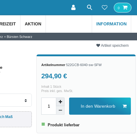
0
REIZEIT
AKTION
INFORMATION
z + Bürsten Schwarz
Artikel speichern
Artikelnummer
522GCB-6040-sw-SFW
e
+
294,90 €
Inhalt
1
Stück
Preis inkl. ges. MwSt.
In den Warenkorb
ach Maß
■
Produkt lieferbar