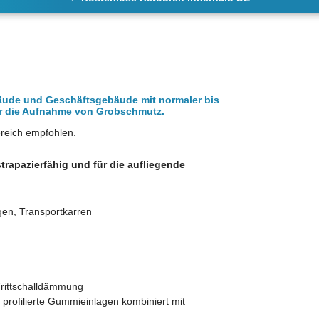
äude und Geschäftsgebäude mit normaler bis
für die Aufnahme von Grobschmutz.
ereich empfohlen.
strapazierfähig und für die aufliegende
gen, Transportkarren
 Trittschalldämmung
e
profilierte Gummieinlagen kombiniert mit