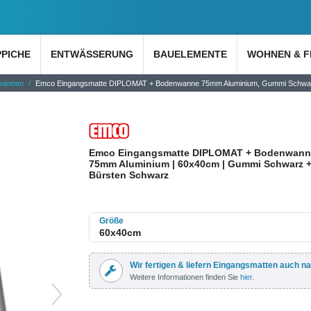
PPICHE
ENTWÄSSERUNG
BAUELEMENTE
WOHNEN & F
wannen
Emco Eingangsmatte DIPLOMAT + Bodenwanne 75mm Aluminium, Gummi Schwar
Emco Eingangsmatte DIPLOMAT + Bodenwann
75mm Aluminium | 60x40cm | Gummi Schwarz 
Bürsten Schwarz
Größe
Wir fertigen & liefern Eingangsmatten auch n
Weitere Informationen finden Sie
hier
.