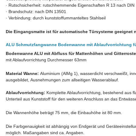
·
Rutschsicherheit: rutschhemmende Eigenschaften R 13 nach DIN
·
Brandschutz: nach DIN 13501
·
Verbindung: durch kunststoffummanteltes Stahlseil
Die Eingangsmatte ist für automatische Türsysteme geeignet 
ALU Schmutzfangwanne Bodenwanne mit Ablaufvorrichtung für
Bodenwanne ALU mit Abfluss für Mattenhöhen und Gitterrost
mit Ablaufvorrichtung Durchmesser 63mm
Material Wanne:
Aluminium (AlMg 1), wasserdicht verschweißt, inne
ausgebildet, Ausnehmungen zum allseitigen Wasserablauf.
Ablaufvorrichtung:
Komplette Ablaufvorrichtung, bestehend aus f
Unterteil aus Kunststoff für den weiteren Anschluss an das Entwäs
Die Wannenhöhe beträgt 75 mm, die Einbauhöhe ist 80 mm.
Die Farbgenauigkeit ist abhängig von Endgerät und Geräteeinstell
möglich. Maßangaben sind ca. Angaben.