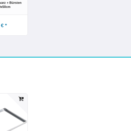
arz + Bürsten
00x50cm
 € *