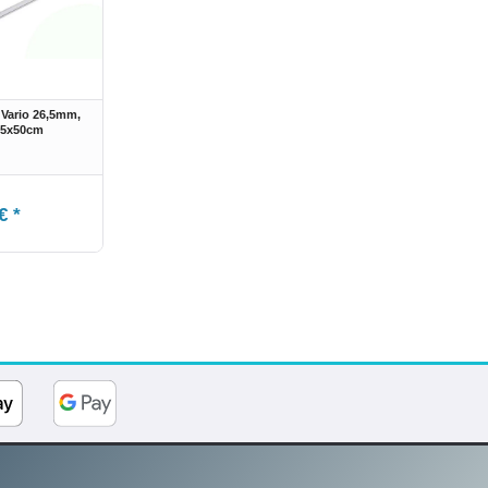
Vario 26,5mm,
75x50cm
€ *