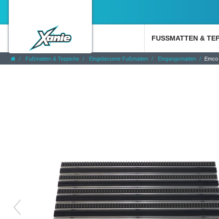
FUSSMATTEN & TE
Fußmatten & Teppiche
Eingelassene Fußmatten
Eingangsmatten
Emco 