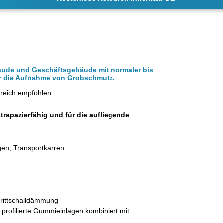
äude und Geschäftsgebäude mit normaler bis
für die Aufnahme von Grobschmutz.
ereich empfohlen.
strapazierfähig und für die aufliegende
gen, Transportkarren
 Trittschalldämmung
e
profilierte Gummieinlagen kombiniert mit