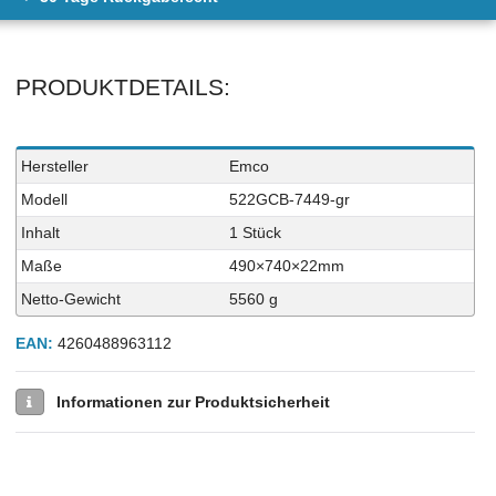
PRODUKTDETAILS:
Technisches
Wert
Hersteller
Emco
Merkmal
Modell
522GCB-7449-gr
Inhalt
1 Stück
Maße
490×740×22mm
Netto-Gewicht
5560 g
EAN:
4260488963112
Informationen zur Produktsicherheit