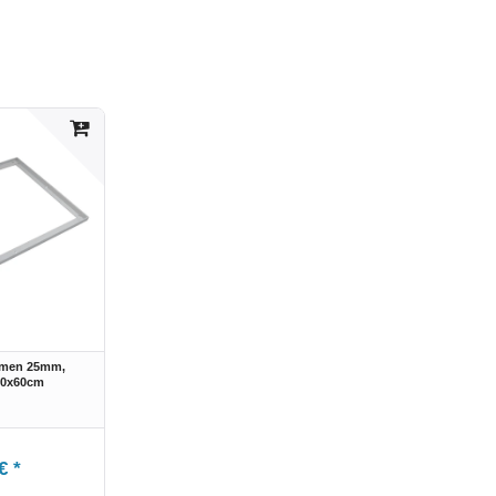
hmen 25mm,
90x60cm
€ *