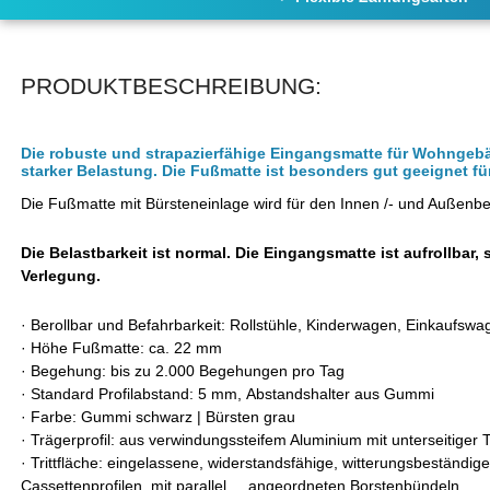
PRODUKTBESCHREIBUNG:
Die robuste und strapazierfähige Eingangsmatte für Wohngeb
starker Belastung. Die Fußmatte ist besonders gut geeignet 
Die Fußmatte mit Bürsteneinlage wird für den Innen /- und Außenb
Die Belastbarkeit ist normal. Die Eingangsmatte ist aufrollbar, 
Verlegung.
·
Berollbar und Befahrbarkeit: Rollstühle, Kinderwagen, Einkaufswa
·
Höhe Fußmatte: ca. 22 mm
·
Begehung: bis zu 2.000 Begehungen pro Tag
·
Standard Profilabstand: 5 mm, Abstandshalter aus Gummi
·
Farbe: Gummi schwarz | Bürsten grau
·
Trägerprofil: aus verwindungssteifem Aluminium mit unterseitiger
·
Trittfläche: eingelassene, widerstandsfähige, witterungsbeständig
Cassettenprofilen, mit parallel
angeordneten Borstenbündeln