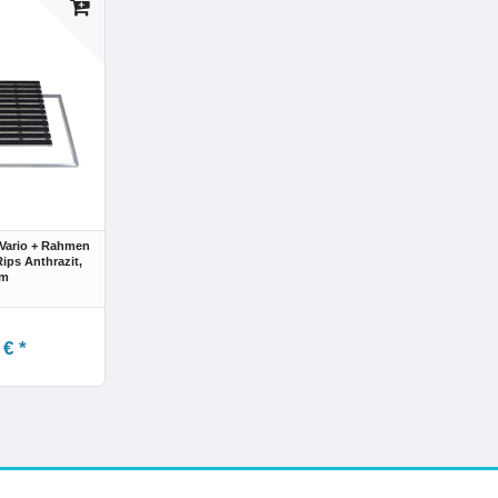
Vario + Rahmen
ps Anthrazit,
cm
 € *