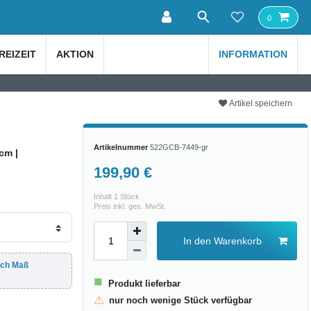
0
REIZEIT
AKTION
INFORMATION
Artikel speichern
Artikelnummer
522GCB-7449-gr
cm |
199,90 €
Inhalt
1
Stück
Preis inkl. ges. MwSt.
In den Warenkorb
ach Maß
■
Produkt lieferbar
⚠
nur noch wenige Stück verfügbar