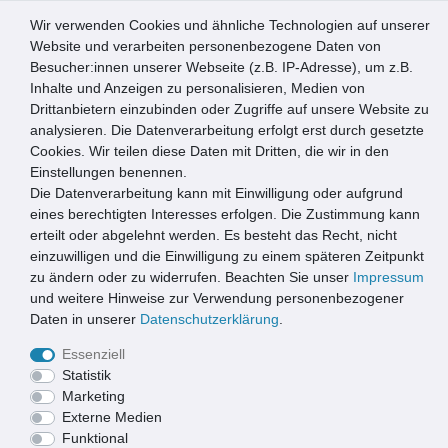
Wir verwenden Cookies und ähnliche Technologien auf unserer
0
Website und verarbeiten personenbezogene Daten von
Besucher:innen unserer Webseite (z.B. IP-Adresse), um z.B.
☰
Inhalte und Anzeigen zu personalisieren, Medien von
Drittanbietern einzubinden oder Zugriffe auf unsere Website zu
Artikel speichern
analysieren. Die Datenverarbeitung erfolgt erst durch gesetzte
Cookies. Wir teilen diese Daten mit Dritten, die wir in den
Einstellungen benennen.
Die Datenverarbeitung kann mit Einwilligung oder aufgrund
Emco Eingangsmatte DIPLOMAT + Rahmen 25mm Aluminium
| 75x50cm | Gummi Schwarz + Bürsten Schwarz
eines berechtigten Interesses erfolgen. Die Zustimmung kann
erteilt oder abgelehnt werden. Es besteht das Recht, nicht
einzuwilligen und die Einwilligung zu einem späteren Zeitpunkt
zu ändern oder zu widerrufen. Beachten Sie unser
Impressum
und weitere Hinweise zur Verwendung personenbezogener
Daten in unserer
Daten­schutz­erklärung
.
Essenziell
Statistik
Marketing
Externe Medien
Funktional