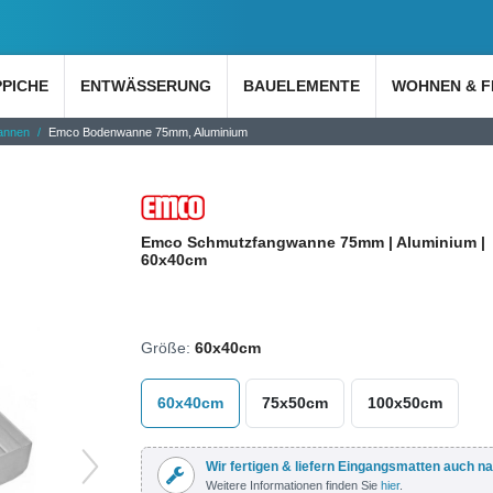
PPICHE
ENTWÄSSERUNG
BAUELEMENTE
WOHNEN & F
annen
Emco Bodenwanne 75mm, Aluminium
Emco Schmutzfangwanne 75mm | Aluminium |
60x40cm
Größe:
60x40cm
60x40cm
75x50cm
100x50cm
Wir fertigen & liefern Eingangsmatten auch n
Weitere Informationen finden Sie
hier
.