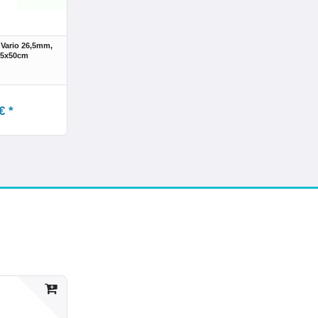
Vario 26,5mm,
75x50cm
€ *