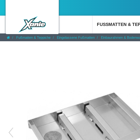
FUSSMATTEN & TE
Fußmatten & Teppiche
Eingelassene Fußmatten
Einbaurahmen & Bodenw