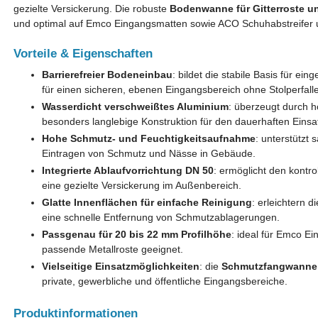
gezielte Versickerung. Die robuste
Bodenwanne für Gitterroste u
und optimal auf Emco Eingangsmatten sowie ACO Schuhabstreifer u
Vorteile & Eigenschaften
Barrierefreier Bodeneinbau
: bildet die stabile Basis für e
für einen sicheren, ebenen Eingangsbereich ohne Stolperfall
Wasserdicht verschweißtes Aluminium
: überzeugt durch h
besonders langlebige Konstruktion für den dauerhaften Einsa
Hohe Schmutz- und Feuchtigkeitsaufnahme
: unterstützt
Eintragen von Schmutz und Nässe in Gebäude.
Integrierte Ablaufvorrichtung DN 50
: ermöglicht den kontr
eine gezielte Versickerung im Außenbereich.
Glatte Innenflächen für einfache Reinigung
: erleichtern
eine schnelle Entfernung von Schmutzablagerungen.
Passgenau für 20 bis 22 mm Profilhöhe
: ideal für Emco E
passende Metallroste geeignet.
Vielseitige Einsatzmöglichkeiten
: die
Schmutzfangwanne m
private, gewerbliche und öffentliche Eingangsbereiche.
Produktinformationen