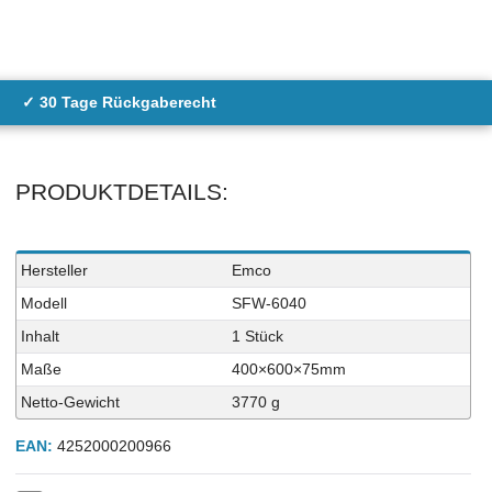
✓ 30 Tage Rückgaberecht
PRODUKTDETAILS:
Technisches
Wert
Hersteller
Emco
Merkmal
Modell
SFW-6040
Inhalt
1 Stück
Maße
400×600×75mm
Netto-Gewicht
3770 g
EAN:
4252000200966