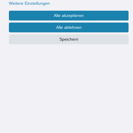
Weitere Einstellungen
Alle akzeptieren
Alle ablehnen
Speichern
Größe
Wir fertigen & liefern Eingangsmatten auch nach Maß
Weitere Informationen finden Sie
hier
.
PRODUKTÜBERSICHT
HOCHWERTIGE OPTIK: robuste und strapazierfähige Eingangsmatte
für Wohngebäude und Geschäftsgebäude