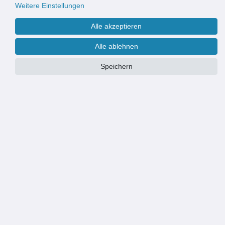
Weitere Einstellungen
Alle akzeptieren
Alle ablehnen
Speichern
Größe
Wir fertigen & liefern Eingangsmatten auch nach Maß
Weitere Informationen finden Sie
hier
.
PRODUKTÜBERSICHT
HOCHWERTIGE OPTIK: robuste und strapazierfähige Eingangsmatte
für Wohngebäude und Geschäftsgebäude