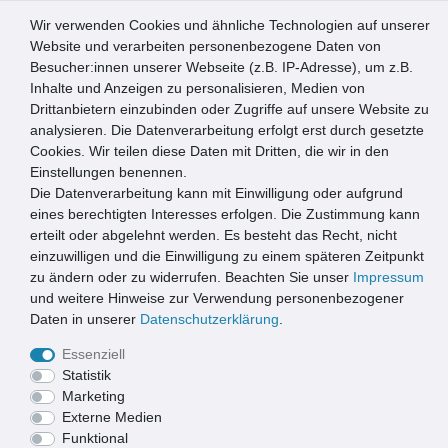
Wir verwenden Cookies und ähnliche Technologien auf unserer
0
Website und verarbeiten personenbezogene Daten von
Besucher:innen unserer Webseite (z.B. IP-Adresse), um z.B.
☰
Inhalte und Anzeigen zu personalisieren, Medien von
Drittanbietern einzubinden oder Zugriffe auf unsere Website zu
Artikel speichern
analysieren. Die Datenverarbeitung erfolgt erst durch gesetzte
Cookies. Wir teilen diese Daten mit Dritten, die wir in den
Einstellungen benennen.
Die Datenverarbeitung kann mit Einwilligung oder aufgrund
Emco Eingangsmatte DIPLOMAT + Rahmen 25mm Aluminium
| 80x50cm | Rips Anthrazit
eines berechtigten Interesses erfolgen. Die Zustimmung kann
erteilt oder abgelehnt werden. Es besteht das Recht, nicht
einzuwilligen und die Einwilligung zu einem späteren Zeitpunkt
zu ändern oder zu widerrufen. Beachten Sie unser
Impressum
und weitere Hinweise zur Verwendung personenbezogener
Daten in unserer
Daten­schutz­erklärung
.
Essenziell
Statistik
Marketing
Externe Medien
Funktional