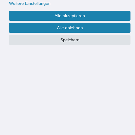
Weitere Einstellungen
Alle akzeptieren
Alle ablehnen
Speichern
Größe
Wir fertigen & liefern Eingangsmatten auch nach Maß
Weitere Informationen finden Sie
hier
.
PRODUKTÜBERSICHT
HOCHWERTIGE OPTIK: robuste und strapazierfähige Eingangsmatte
für Wohngebäude und Geschäftsgebäude