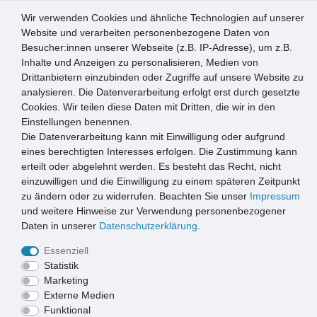
Wir verwenden Cookies und ähnliche Technologien auf unserer
0
Website und verarbeiten personenbezogene Daten von
Besucher:innen unserer Webseite (z.B. IP-Adresse), um z.B.
☰
Inhalte und Anzeigen zu personalisieren, Medien von
Drittanbietern einzubinden oder Zugriffe auf unsere Website zu
Artikel speichern
analysieren. Die Datenverarbeitung erfolgt erst durch gesetzte
Cookies. Wir teilen diese Daten mit Dritten, die wir in den
Einstellungen benennen.
Die Datenverarbeitung kann mit Einwilligung oder aufgrund
Emco Eingangsmatte DIPLOMAT + Rahmen 25mm Aluminium
| 100x80cm | Rips Anthrazit
eines berechtigten Interesses erfolgen. Die Zustimmung kann
erteilt oder abgelehnt werden. Es besteht das Recht, nicht
einzuwilligen und die Einwilligung zu einem späteren Zeitpunkt
zu ändern oder zu widerrufen. Beachten Sie unser
Impressum
und weitere Hinweise zur Verwendung personenbezogener
Daten in unserer
Daten­schutz­erklärung
.
Essenziell
Statistik
Marketing
Externe Medien
Funktional